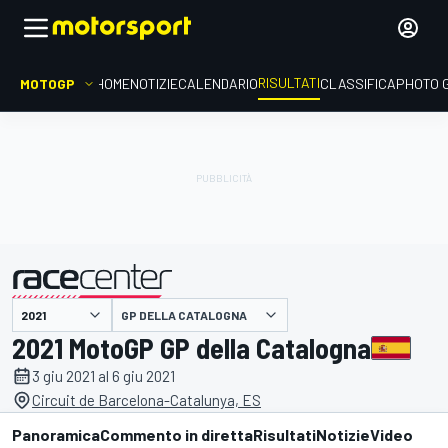
RISULTATI
MOTOGP
HOME
NOTIZIE
CALENDARIO
CLASSIFICA
PHOTO 
GP DELLA CATALOGNA
presentato da
2021 MotoGP GP della Catalogna
3 giu 2021 al 6 giu 2021
Circuit de Barcelona-Catalunya, ES
Panoramica
Commento in diretta
Risultati
Notizie
Video