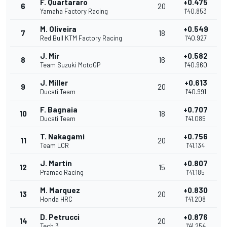
F. Quartararo
+0.475
6
20
Yamaha Factory Racing
1'40.853
M. Oliveira
+0.549
7
18
Red Bull KTM Factory Racing
1'40.927
J. Mir
+0.582
8
16
Team Suzuki MotoGP
1'40.960
J. Miller
+0.613
9
20
Ducati Team
1'40.991
F. Bagnaia
+0.707
10
18
Ducati Team
1'41.085
T. Nakagami
+0.756
11
20
Team LCR
1'41.134
J. Martin
+0.807
12
15
Pramac Racing
1'41.185
M. Marquez
+0.830
13
20
Honda HRC
1'41.208
D. Petrucci
+0.876
14
20
Tech 3
1'41.254