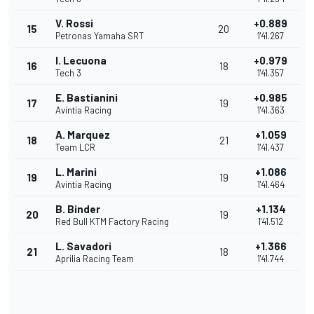
V. Rossi
+0.889
15
20
Petronas Yamaha SRT
1'41.267
I. Lecuona
+0.979
16
18
Tech 3
1'41.357
E. Bastianini
+0.985
17
19
Avintia Racing
1'41.363
A. Marquez
+1.059
18
21
Team LCR
1'41.437
L. Marini
+1.086
19
19
Avintia Racing
1'41.464
B. Binder
+1.134
20
19
Red Bull KTM Factory Racing
1'41.512
L. Savadori
+1.366
21
18
Aprilia Racing Team
1'41.744