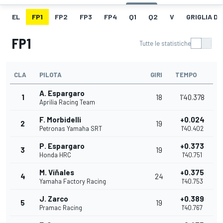
EL
FP1
FP2
FP3
FP4
Q1
Q2
V
GRIGLIA D
FP1
Tutte le statistiche
CLA
PILOTA
GIRI
TEMPO
A. Espargaro
1
18
1'40.378
Aprilia Racing Team
F. Morbidelli
+0.024
2
19
Petronas Yamaha SRT
1'40.402
P. Espargaro
+0.373
3
19
Honda HRC
1'40.751
M. Viñales
+0.375
4
24
Yamaha Factory Racing
1'40.753
J. Zarco
+0.389
5
19
Pramac Racing
1'40.767