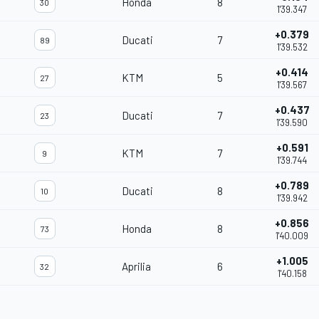
Honda
8
30
1'39.347
+0.379
Ducati
7
89
1'39.532
+0.414
KTM
5
27
1'39.567
+0.437
Ducati
7
23
1'39.590
+0.591
KTM
7
9
1'39.744
+0.789
Ducati
8
10
1'39.942
+0.856
Honda
8
73
1'40.009
+1.005
Aprilia
6
32
1'40.158