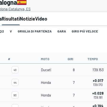
alogna
celona-Catalunya, ES
a
Risultati
Notizie
Video
Q2
V
GRIGLIA DI PARTENZA
GARA
GIRO PIÙ VELOCE
#
MOTO
GIRI
TEMPO
Ducati
8
1'39.153
43
+0.017
Honda
7
44
1'39.170
+0.028
Honda
7
93
1'39.181
+0.194