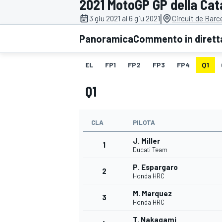
2021 MotoGP GP della Cat
MOTOGP
WEC
|
3 giu 2021 al 6 giu 2021
Circuit de Bar
Panoramica
Commento in dirett
EL
FP1
FP2
FP3
FP4
Q1
Q1
CLA
PILOTA
WRC
J. Miller
1
Ducati Team
P. Espargaro
2
Honda HRC
M. Marquez
3
Honda HRC
T. Nakagami