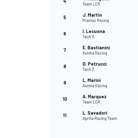
4
Team LCR
J. Martin
5
Pramac Racing
I. Lecuona
6
Tech 3
E. Bastianini
7
Avintia Racing
D. Petrucci
8
Tech 3
L. Marini
9
Avintia Racing
A. Marquez
10
Team LCR
L. Savadori
11
Aprilia Racing Team
MONOPOSTO