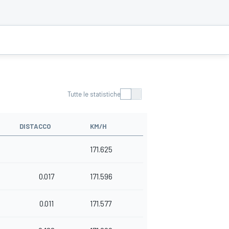
Tutte le statistiche
DISTACCO
KM/H
171.625
0.017
171.596
0.011
171.577