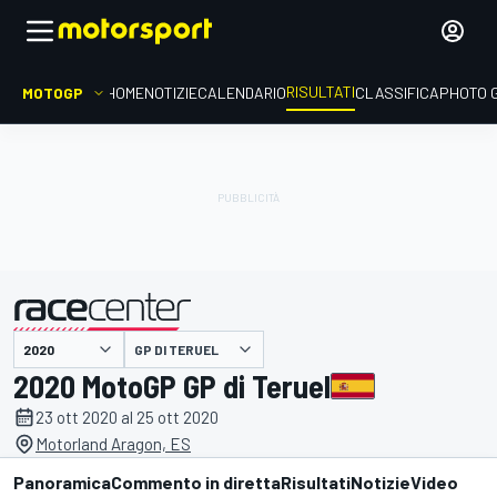
RISULTATI
MOTOGP
HOME
NOTIZIE
CALENDARIO
CLASSIFICA
PHOTO 
GP DI TERUEL
presentato da
2020 MotoGP GP di Teruel
23 ott 2020 al 25 ott 2020
Motorland Aragon, ES
Panoramica
Commento in diretta
Risultati
Notizie
Video