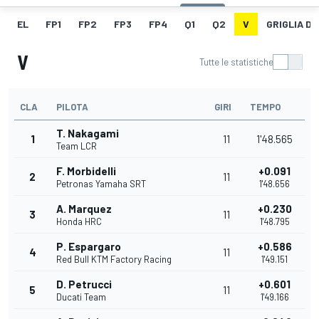
EL
FP1
FP2
FP3
FP4
Q1
Q2
V
GRIGLIA D
V
Tutte le statistiche
CLA
PILOTA
GIRI
TEMPO
T. Nakagami
1
11
1'48.565
Team LCR
F. Morbidelli
+0.091
2
11
Petronas Yamaha SRT
1'48.656
A. Marquez
+0.230
3
11
Honda HRC
1'48.795
P. Espargaro
+0.586
4
11
Red Bull KTM Factory Racing
1'49.151
D. Petrucci
+0.601
5
11
Ducati Team
1'49.166