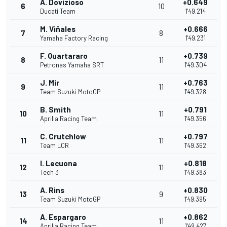
A. Dovizioso
+0.649
6
10
Ducati Team
1'49.214
M. Viñales
+0.666
7
8
Yamaha Factory Racing
1'49.231
F. Quartararo
+0.739
8
11
Petronas Yamaha SRT
1'49.304
J. Mir
+0.763
9
11
Team Suzuki MotoGP
1'49.328
B. Smith
+0.791
10
11
Aprilia Racing Team
1'49.356
C. Crutchlow
+0.797
11
11
Team LCR
1'49.362
I. Lecuona
+0.818
12
11
Tech 3
1'49.383
A. Rins
+0.830
13
9
Team Suzuki MotoGP
1'49.395
A. Espargaro
+0.862
14
11
Aprilia Racing Team
1'49.427