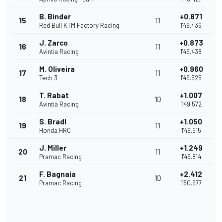
B. Binder
+0.871
15
11
Red Bull KTM Factory Racing
1'49.436
J. Zarco
+0.873
16
11
Avintia Racing
1'49.438
M. Oliveira
+0.960
17
11
Tech 3
1'49.525
T. Rabat
+1.007
18
10
Avintia Racing
1'49.572
S. Bradl
+1.050
19
11
Honda HRC
1'49.615
J. Miller
+1.249
20
11
Pramac Racing
1'49.814
F. Bagnaia
+2.412
21
10
Pramac Racing
1'50.977