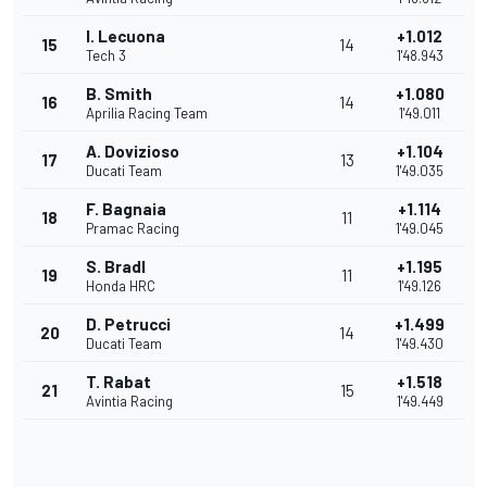
I. Lecuona
+1.012
15
14
Tech 3
1'48.943
B. Smith
+1.080
16
14
Aprilia Racing Team
1'49.011
A. Dovizioso
+1.104
17
13
Ducati Team
1'49.035
F. Bagnaia
+1.114
18
11
Pramac Racing
1'49.045
S. Bradl
+1.195
19
11
Honda HRC
1'49.126
D. Petrucci
+1.499
20
14
Ducati Team
1'49.430
T. Rabat
+1.518
21
15
Avintia Racing
1'49.449