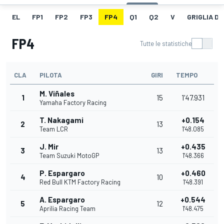
EL
FP1
FP2
FP3
FP4
Q1
Q2
V
GRIGLIA D
FP4
Tutte le statistiche
CLA
PILOTA
GIRI
TEMPO
M. Viñales
1
15
1'47.931
Yamaha Factory Racing
T. Nakagami
+0.154
2
13
Team LCR
1'48.085
J. Mir
+0.435
3
13
Team Suzuki MotoGP
1'48.366
P. Espargaro
+0.460
4
10
Red Bull KTM Factory Racing
1'48.391
A. Espargaro
+0.544
5
12
Aprilia Racing Team
1'48.475