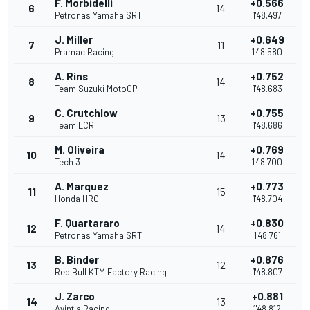
F. Morbidelli
+0.566
6
14
Petronas Yamaha SRT
1'48.497
J. Miller
+0.649
7
11
Pramac Racing
1'48.580
A. Rins
+0.752
8
14
Team Suzuki MotoGP
1'48.683
C. Crutchlow
+0.755
9
13
Team LCR
1'48.686
M. Oliveira
+0.769
10
14
Tech 3
1'48.700
A. Marquez
+0.773
11
15
Honda HRC
1'48.704
F. Quartararo
+0.830
12
14
Petronas Yamaha SRT
1'48.761
B. Binder
+0.876
13
12
Red Bull KTM Factory Racing
1'48.807
J. Zarco
+0.881
14
13
Avintia Racing
1'48.812