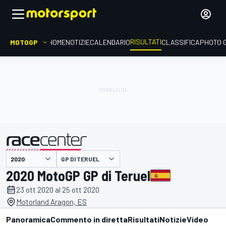
RISULTATI
MOTOGP
HOME
NOTIZIE
CALENDARIO
CLASSIFICA
PHOTO 
GP DI TERUEL
presentato da
2020 MotoGP GP di Teruel
23 ott 2020 al 25 ott 2020
Motorland Aragon, ES
Panoramica
Commento in diretta
Risultati
Notizie
Video