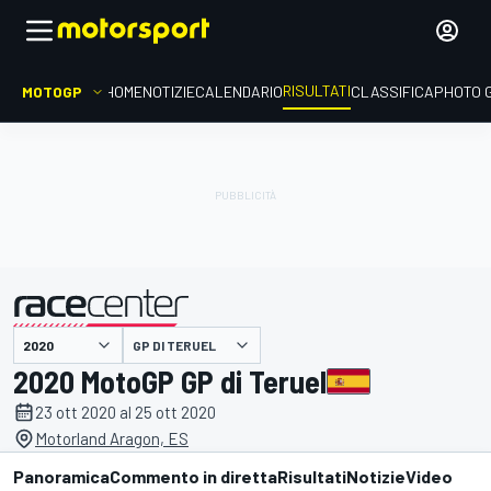
RISULTATI
MOTOGP
HOME
NOTIZIE
CALENDARIO
CLASSIFICA
PHOTO 
GP DI TERUEL
presentato da
2020 MotoGP GP di Teruel
23 ott 2020 al 25 ott 2020
Motorland Aragon, ES
Panoramica
Commento in diretta
Risultati
Notizie
Video