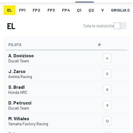
EL
FP1
FP2
FP3
FP4
Q1
Q2
V
GRIGLIA D
EL
Tutte le statistiche
PILOTA
#
A. Dovizioso
4
Ducati Team
J. Zarco
5
Avintia Racing
S. Bradl
6
Honda HRC
D. Petrucci
9
Ducati Team
M. Viñales
12
Yamaha Factory Racing