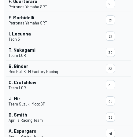
F. Quartararo
20
Petronas Yamaha SRT
F. Morbidelli
21
Petronas Yamaha SRT
I. Lecuona
27
Tech 3
T. Nakagami
30
Team LCR
B. Binder
33
Red Bull KTM Factory Racing
C. Crutchlow
35
Team LCR
J. Mir
36
Team Suzuki MotoGP
B. Smith
38
Aprilia Racing Team
A. Espargaro
41
Aprilia Racing Team