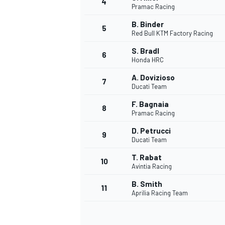
4
Pramac Racing
B. Binder
5
Red Bull KTM Factory Racing
S. Bradl
6
Honda HRC
A. Dovizioso
7
Ducati Team
F. Bagnaia
8
Pramac Racing
D. Petrucci
9
Ducati Team
T. Rabat
10
Avintia Racing
B. Smith
11
Aprilia Racing Team
MONOPOSTO