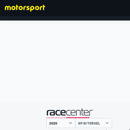
FORMULA 1
presentato da
GP DI TERUEL