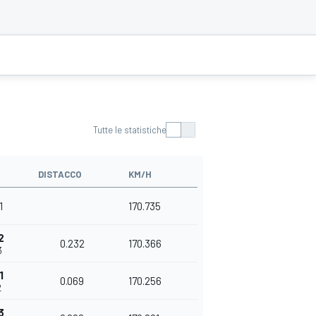
Tutte le statistiche
DISTACCO
KM/H
1
170.735
2
0.232
170.366
3
1
0.069
170.256
2
3