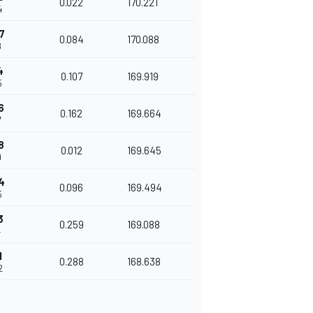
0.022
170.221
4
7
0.084
170.088
8
4
0.107
169.919
5
6
0.162
169.664
7
8
0.012
169.645
9
4
0.096
169.494
5
3
0.259
169.088
4
1
0.288
168.638
2