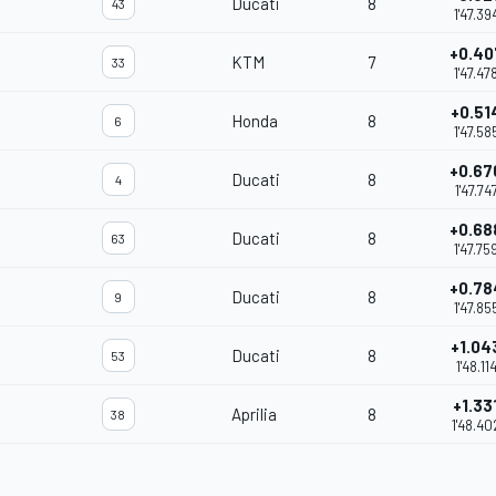
Ducati
8
43
1'47.39
+0.40
KTM
7
33
1'47.47
+0.51
Honda
8
6
1'47.58
+0.67
Ducati
8
4
1'47.74
+0.68
Ducati
8
63
1'47.75
+0.78
Ducati
8
9
1'47.85
+1.04
Ducati
8
53
1'48.11
+1.33
Aprilia
8
38
1'48.40