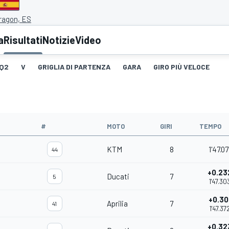
ragon, ES
a
Risultati
Notizie
Video
Q2
V
GRIGLIA DI PARTENZA
GARA
GIRO PIÙ VELOCE
#
MOTO
GIRI
TEMPO
KTM
8
1'47.07
44
+0.23
Ducati
7
5
1'47.30
+0.30
Aprilia
7
41
1'47.37
+0.32