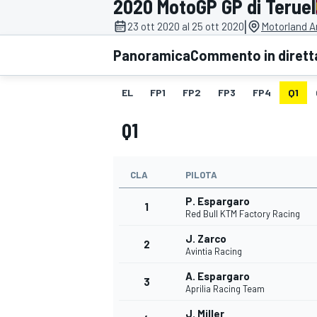
2020 MotoGP GP di Teruel
MOTOGP
WEC
|
23 ott 2020 al 25 ott 2020
Motorland A
Panoramica
Commento in dirett
EL
FP1
FP2
FP3
FP4
Q1
Q1
CLA
PILOTA
WRC
P. Espargaro
1
Red Bull KTM Factory Racing
J. Zarco
2
Avintia Racing
A. Espargaro
3
Aprilia Racing Team
J. Miller