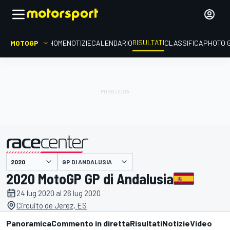
RISULTATI
MOTOGP
HOME
NOTIZIE
CALENDARIO
CLASSIFICA
PHOTO 
GP DI ANDALUSIA
presentato da
2020 MotoGP GP di Andalusia
24 lug 2020 al 26 lug 2020
Circuito de Jerez, ES
Panoramica
Commento in diretta
Risultati
Notizie
Video