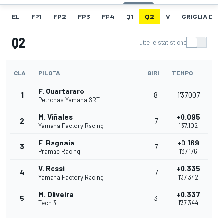
EL
FP1
FP2
FP3
FP4
Q1
Q2
V
GRIGLIA D
Q2
Tutte le statistiche
CLA
PILOTA
GIRI
TEMPO
F. Quartararo
1
8
1'37.007
Petronas Yamaha SRT
M. Viñales
+0.095
2
7
Yamaha Factory Racing
1'37.102
F. Bagnaia
+0.169
3
7
Pramac Racing
1'37.176
V. Rossi
+0.335
4
7
Yamaha Factory Racing
1'37.342
M. Oliveira
+0.337
5
3
Tech 3
1'37.344