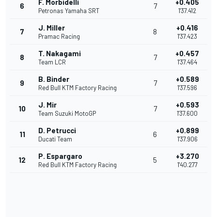
F. Morbidelli
+0.405
6
7
Petronas Yamaha SRT
1'37.412
J. Miller
+0.416
7
8
Pramac Racing
1'37.423
T. Nakagami
+0.457
8
7
Team LCR
1'37.464
B. Binder
+0.589
9
7
Red Bull KTM Factory Racing
1'37.596
J. Mir
+0.593
10
7
Team Suzuki MotoGP
1'37.600
D. Petrucci
+0.899
11
6
Ducati Team
1'37.906
P. Espargaro
+3.270
12
5
Red Bull KTM Factory Racing
1'40.277