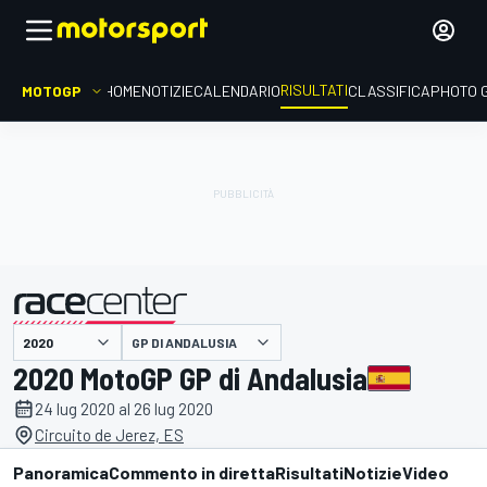
RISULTATI
MOTOGP
HOME
NOTIZIE
CALENDARIO
CLASSIFICA
PHOTO 
GP DI ANDALUSIA
presentato da
2020 MotoGP GP di Andalusia
24 lug 2020 al 26 lug 2020
Circuito de Jerez, ES
Panoramica
Commento in diretta
Risultati
Notizie
Video