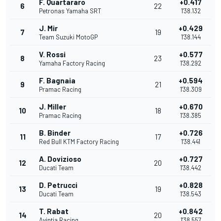
F. Quartararo
+0.417
6
22
Petronas Yamaha SRT
1'38.132
J. Mir
+0.429
7
19
Team Suzuki MotoGP
1'38.144
V. Rossi
+0.577
8
23
Yamaha Factory Racing
1'38.292
F. Bagnaia
+0.594
9
21
Pramac Racing
1'38.309
J. Miller
+0.670
10
18
Pramac Racing
1'38.385
B. Binder
+0.726
11
17
Red Bull KTM Factory Racing
1'38.441
A. Dovizioso
+0.727
12
20
Ducati Team
1'38.442
D. Petrucci
+0.828
13
19
Ducati Team
1'38.543
T. Rabat
+0.842
14
20
Avintia Racing
1'38.557