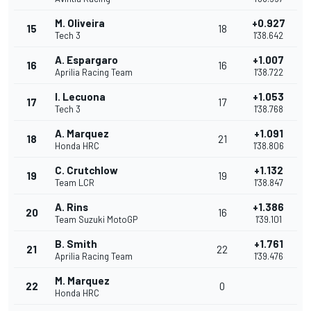
M. Oliveira
+0.927
15
18
Tech 3
1'38.642
A. Espargaro
+1.007
16
16
Aprilia Racing Team
1'38.722
I. Lecuona
+1.053
17
17
Tech 3
1'38.768
A. Marquez
+1.091
18
21
Honda HRC
1'38.806
C. Crutchlow
+1.132
19
19
Team LCR
1'38.847
A. Rins
+1.386
20
16
Team Suzuki MotoGP
1'39.101
B. Smith
+1.761
21
22
Aprilia Racing Team
1'39.476
M. Marquez
22
0
Honda HRC