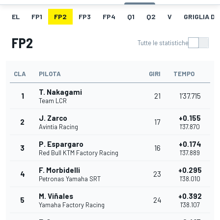
EL
FP1
FP2
FP3
FP4
Q1
Q2
V
GRIGLIA D
FP2
Tutte le statistiche
CLA
PILOTA
GIRI
TEMPO
T. Nakagami
1
21
1'37.715
Team LCR
J. Zarco
+0.155
2
17
Avintia Racing
1'37.870
P. Espargaro
+0.174
3
16
Red Bull KTM Factory Racing
1'37.889
F. Morbidelli
+0.295
4
23
Petronas Yamaha SRT
1'38.010
M. Viñales
+0.392
5
24
Yamaha Factory Racing
1'38.107