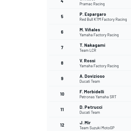
4
Pramac Racing
P. Espargaro
5
Red Bull KTM Factory Racing
M. Viñales
6
Yamaha Factory Racing
T. Nakagami
7
Team LCR
V. Rossi
8
Yamaha Factory Racing
A. Dovizioso
9
Ducati Team
F. Morbidelli
10
Petronas Yamaha SRT
D. Petrucci
11
Ducati Team
J. Mir
MONOPOSTO
12
Team Suzuki MotoGP