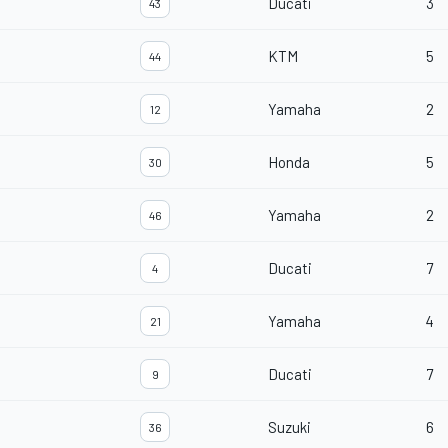
Ducati
3
43
KTM
5
44
Yamaha
2
12
Honda
5
30
Yamaha
2
46
Ducati
7
4
Yamaha
4
21
Ducati
7
9
Suzuki
6
36