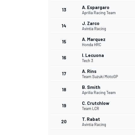
A. Espargaro
13
Aprilia Racing Team
J. Zarco
14
Avintia Racing
A. Marquez
15
Honda HRC
I. Lecuona
16
Tech 3
A. Rins
17
Team Suzuki MotoGP
B. Smith
18
Aprilia Racing Team
C. Crutchlow
19
Team LCR
T. Rabat
20
Avintia Racing