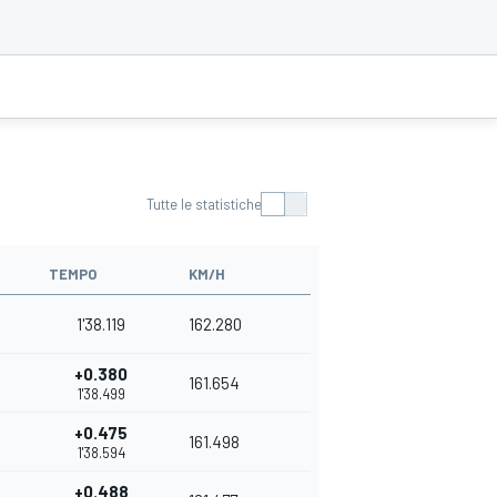
Tutte le statistiche
TEMPO
KM/H
1'38.119
162.280
+0.380
161.654
1'38.499
+0.475
161.498
1'38.594
+0.488