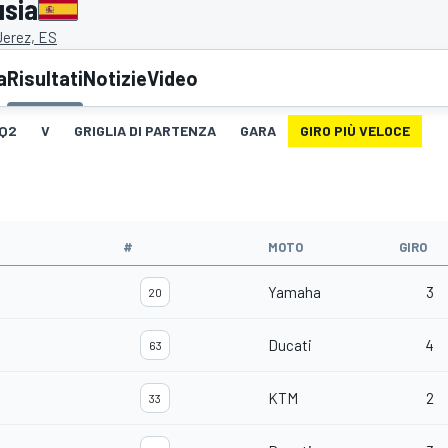
usia
Jerez, ES
a
Risultati
Notizie
Video
Q2
V
GRIGLIA DI PARTENZA
GARA
GIRO PIÙ VELOCE
#
MOTO
GIRO
Yamaha
3
20
Ducati
4
63
KTM
2
33