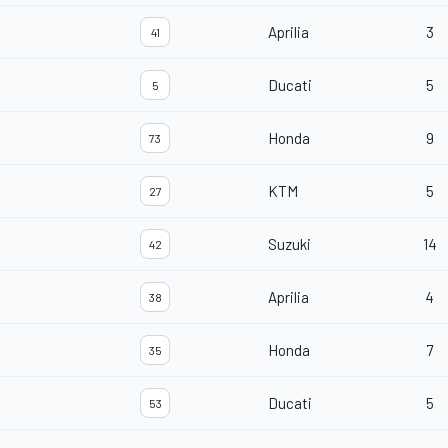
Aprilia
3
41
Ducati
5
5
Honda
9
73
KTM
5
27
Suzuki
14
42
Aprilia
4
38
Honda
7
35
Ducati
5
53