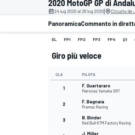
2020 MotoGP GP di Andal
MOTOGP
WEC
|
24 lug 2020 al 26 lug 2020
Circuito de 
Panoramica
Commento in dirett
EL
FP1
FP2
FP3
FP4
Q1
Giro più veloce
CLA
PILOTA
WRC
F. Quartararo
1
Petronas Yamaha SRT
F. Bagnaia
2
Pramac Racing
B. Binder
3
Red Bull KTM Factory Racing
J. Miller