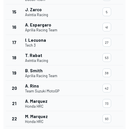
J. Zarco
15
5
Avintia Racing
A. Espargaro
16
41
Aprilia Racing Team
I. Lecuona
17
27
Tech 3
T. Rabat
18
53
Avintia Racing
B. Smith
19
38
Aprilia Racing Team
A. Rins
20
42
Team Suzuki MotoGP
A. Marquez
21
73
Honda HRC
M. Marquez
22
93
Honda HRC