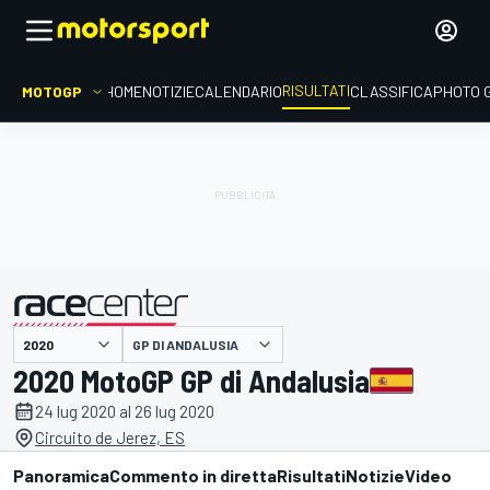
RISULTATI
MOTOGP
HOME
NOTIZIE
CALENDARIO
CLASSIFICA
PHOTO 
GP DI ANDALUSIA
presentato da
2020 MotoGP GP di Andalusia
24 lug 2020 al 26 lug 2020
Circuito de Jerez, ES
Panoramica
Commento in diretta
Risultati
Notizie
Video