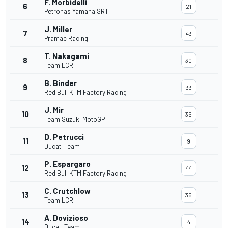
F. Morbidelli
6
21
Petronas Yamaha SRT
J. Miller
7
43
Pramac Racing
T. Nakagami
8
30
Team LCR
B. Binder
9
33
Red Bull KTM Factory Racing
J. Mir
10
36
Team Suzuki MotoGP
D. Petrucci
11
9
Ducati Team
P. Espargaro
12
44
Red Bull KTM Factory Racing
C. Crutchlow
13
35
Team LCR
A. Dovizioso
14
4
Ducati Team