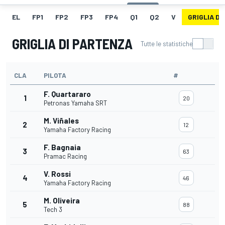
EL
FP1
FP2
FP3
FP4
Q1
Q2
V
GRIGLIA D
GRIGLIA DI PARTENZA
Tutte le statistiche
CLA
PILOTA
#
F. Quartararo
1
20
Petronas Yamaha SRT
M. Viñales
2
12
Yamaha Factory Racing
F. Bagnaia
3
63
Pramac Racing
V. Rossi
4
46
Yamaha Factory Racing
M. Oliveira
5
88
Tech 3