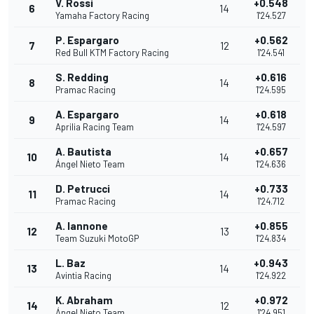
V. Rossi
+0.548
6
14
Yamaha Factory Racing
1'24.527
P. Espargaro
+0.562
7
12
Red Bull KTM Factory Racing
1'24.541
S. Redding
+0.616
8
14
Pramac Racing
1'24.595
A. Espargaro
+0.618
9
14
Aprilia Racing Team
1'24.597
A. Bautista
+0.657
10
14
Ángel Nieto Team
1'24.636
D. Petrucci
+0.733
11
14
Pramac Racing
1'24.712
A. Iannone
+0.855
12
13
Team Suzuki MotoGP
1'24.834
L. Baz
+0.943
13
14
Avintia Racing
1'24.922
K. Abraham
+0.972
14
12
Ángel Nieto Team
1'24.951