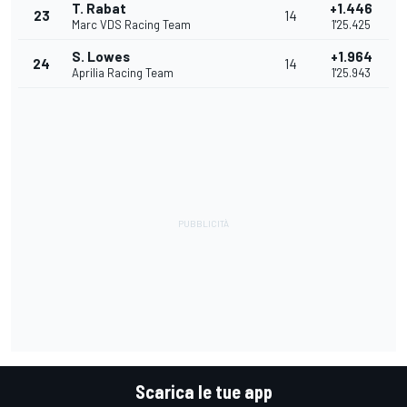
T. Rabat
+1.446
23
14
Marc VDS Racing Team
1'25.425
S. Lowes
+1.964
24
14
Aprilia Racing Team
1'25.943
Scarica le tue app