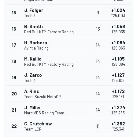
J. Folger
+1.024
15
9
Tech 3
1'25.003
B. Smith
+1.056
16
13
Red Bull KTM Factory Racing
1'25.035
H. Barbera
+1.084
17
14
Avintia Racing
1'25.063
M. Kallio
+1.105
18
14
Red Bull KTM Factory Racing
1'25.084
J. Zarco
+1.127
19
14
Tech 3
1'25.106
A. Rins
+1.172
20
14
Team Suzuki MotoGP
1'25.151
J. Miller
+1.274
21
14
Marc VDS Racing Team
1'25.253
C. Crutchlow
+1.362
22
11
Team LCR
1'25.341