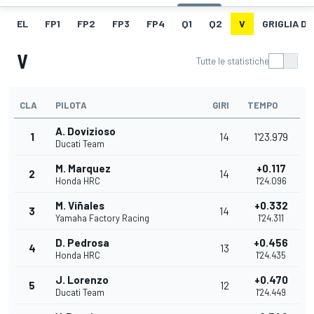
EL
FP1
FP2
FP3
FP4
Q1
Q2
V
GRIGLIA D
V
Tutte le statistiche
CLA
PILOTA
GIRI
TEMPO
A. Dovizioso
1
14
1'23.979
Ducati Team
M. Marquez
+0.117
2
14
Honda HRC
1'24.096
M. Viñales
+0.332
3
14
Yamaha Factory Racing
1'24.311
D. Pedrosa
+0.456
4
13
Honda HRC
1'24.435
J. Lorenzo
+0.470
5
12
Ducati Team
1'24.449