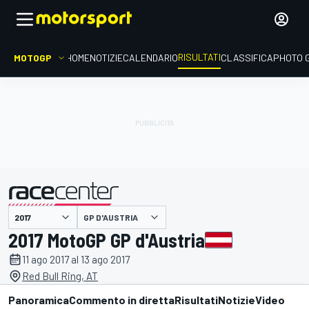
RISULTATI
MOTOGP
HOME
NOTIZIE
CALENDARIO
CLASSIFICA
PHOTO 
GP D'AUSTRIA
presentato da
2017 MotoGP GP d'Austria
11 ago 2017 al 13 ago 2017
Red Bull Ring, AT
Panoramica
Commento in diretta
Risultati
Notizie
Video