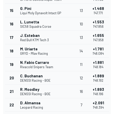
G. Pini
+1.468
15
13
Liqui Moly Dynavolt Intact GP
1'47.771
L. Lunetta
+1.553
16
10
SIC58 Squadra Corse
1'47.856
J. Esteban
+1.655
17
13
Red Bull KTM Tech 3
1'47.958
M. Uriarte
+1.781
18
14
GRYD - Mlav Racing
1'48.084
N. Fabio Carraro
+1.881
19
11
Rivacold Snipers Team
1'48.184
C. Buchanan
+1.889
20
12
DENSSI Racing - BOE
1'48.192
R. Moodley
+1.893
21
16
DENSSI Racing - BOE
1'48.196
D. Almansa
+2.091
22
7
Leopard Racing
1'48.394