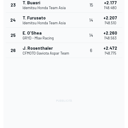
T. Buasri
+2.177
23
15
Idemitsu Honda Team Asia
1'48.480
T. Furusato
+2.207
24
14
Idemitsu Honda Team Asia
1'48.510
E. O'Shea
+2.260
25
14
GRYD - Mlav Racing
1'48.563
J. Rosenthaler
+2.472
26
6
CFMOTO Gaviota Aspar Team
1'48.775