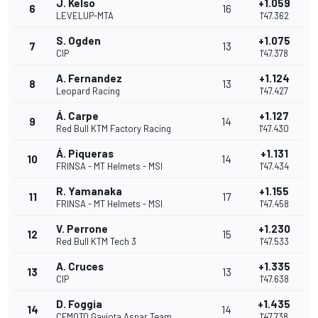
J. Kelso
+1.059
6
16
LEVELUP-MTA
1'47.362
S. Ogden
+1.075
7
13
CIP
1'47.378
A. Fernandez
+1.124
8
13
Leopard Racing
1'47.427
Á. Carpe
+1.127
9
14
Red Bull KTM Factory Racing
1'47.430
Á. Piqueras
+1.131
10
14
FRINSA - MT Helmets - MSI
1'47.434
R. Yamanaka
+1.155
11
17
FRINSA - MT Helmets - MSI
1'47.458
V. Perrone
+1.230
12
15
Red Bull KTM Tech 3
1'47.533
A. Cruces
+1.335
13
13
CIP
1'47.638
D. Foggia
+1.435
14
14
CFMOTO Gaviota Aspar Team
1'47.738