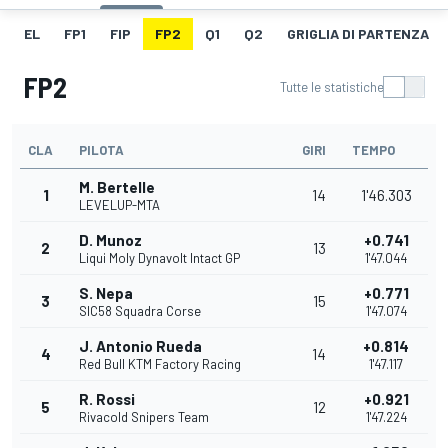
EL
FP1
FIP
FP2
Q1
Q2
GRIGLIA DI PARTENZA
FP2
Tutte le statistiche
CLA
PILOTA
GIRI
TEMPO
M. Bertelle
1
14
1'46.303
LEVELUP-MTA
D. Munoz
+0.741
2
13
Liqui Moly Dynavolt Intact GP
1'47.044
S. Nepa
+0.771
3
15
SIC58 Squadra Corse
1'47.074
J. Antonio Rueda
+0.814
4
14
Red Bull KTM Factory Racing
1'47.117
R. Rossi
+0.921
5
12
Rivacold Snipers Team
1'47.224