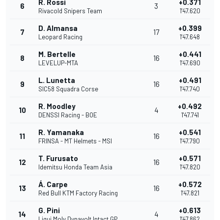
R. Rossi
+0.371
6
3
Rivacold Snipers Team
1'47.620
D. Almansa
+0.399
7
17
Leopard Racing
1'47.648
M. Bertelle
+0.441
8
16
LEVELUP-MTA
1'47.690
L. Lunetta
+0.491
9
16
SIC58 Squadra Corse
1'47.740
R. Moodley
+0.492
10
4
DENSSI Racing - BOE
1'47.741
R. Yamanaka
+0.541
11
16
FRINSA - MT Helmets - MSI
1'47.790
T. Furusato
+0.571
12
16
Idemitsu Honda Team Asia
1'47.820
Á. Carpe
+0.572
13
16
Red Bull KTM Factory Racing
1'47.821
G. Pini
+0.613
14
4
Liqui Moly Dynavolt Intact GP
1'47.862