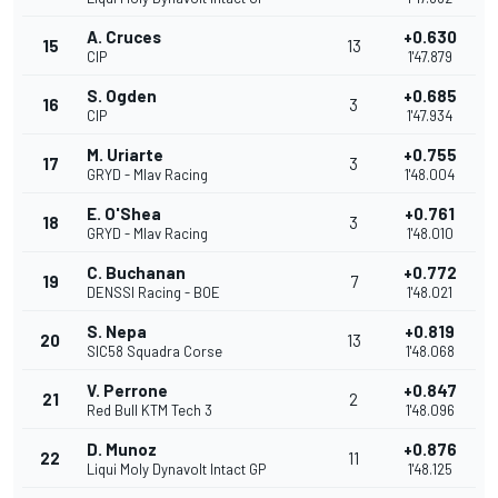
A. Cruces
+0.630
15
13
CIP
1'47.879
S. Ogden
+0.685
16
3
CIP
1'47.934
M. Uriarte
+0.755
17
3
GRYD - Mlav Racing
1'48.004
E. O'Shea
+0.761
18
3
GRYD - Mlav Racing
1'48.010
C. Buchanan
+0.772
19
7
DENSSI Racing - BOE
1'48.021
S. Nepa
+0.819
20
13
SIC58 Squadra Corse
1'48.068
V. Perrone
+0.847
21
2
Red Bull KTM Tech 3
1'48.096
D. Munoz
+0.876
22
11
Liqui Moly Dynavolt Intact GP
1'48.125