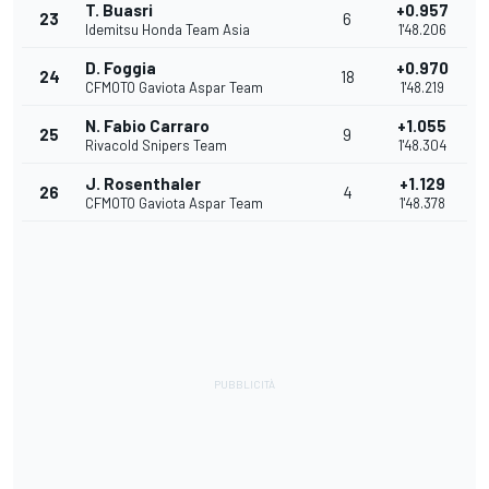
T. Buasri
+0.957
23
6
Idemitsu Honda Team Asia
1'48.206
D. Foggia
+0.970
24
18
CFMOTO Gaviota Aspar Team
1'48.219
N. Fabio Carraro
+1.055
25
9
Rivacold Snipers Team
1'48.304
J. Rosenthaler
+1.129
26
4
CFMOTO Gaviota Aspar Team
1'48.378