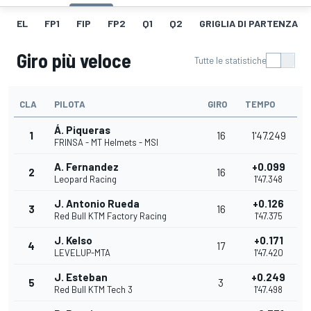
EL
FP1
FIP
FP2
Q1
Q2
GRIGLIA DI PARTENZA
Giro più veloce
Tutte le statistiche
CLA
PILOTA
GIRO
TEMPO
Á. Piqueras
1
16
1'47.249
FRINSA - MT Helmets - MSI
A. Fernandez
+0.099
2
16
Leopard Racing
1'47.348
J. Antonio Rueda
+0.126
3
16
Red Bull KTM Factory Racing
1'47.375
J. Kelso
+0.171
4
17
LEVELUP-MTA
1'47.420
J. Esteban
+0.249
5
3
Red Bull KTM Tech 3
1'47.498