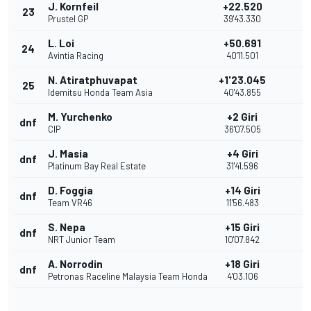
J. Kornfeil
+22.520
23
Prustel GP
39'43.330
L. Loi
+50.691
24
Avintia Racing
40'11.501
N. Atiratphuvapat
+1'23.045
25
Idemitsu Honda Team Asia
40'43.855
M. Yurchenko
+2 Giri
dnf
CIP
36'07.505
J. Masia
+4 Giri
dnf
Platinum Bay Real Estate
31'41.596
D. Foggia
+14 Giri
dnf
Team VR46
11'56.483
S. Nepa
+15 Giri
dnf
NRT Junior Team
10'07.842
A. Norrodin
+18 Giri
dnf
Petronas Raceline Malaysia Team Honda
4'03.106