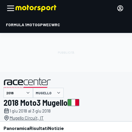
FORMULA 1
MOTOGP
WEC
WRC
MUGELLO
presentato da
2018 Moto3 Mugello
1 giu 2018 al 3 giu 2018
Mugello Circuit, IT
Panoramica
Risultati
Notizie