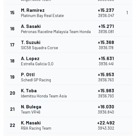
M. Ramírez
+15.237
15
1
Platinum Bay Real Estate
39'36.047
A. Sasaki
+15.271
16
Petronas Raceline Malaysia Team Honda
39'36.081
T. Suzuki
+15.368
17
SIC58 Squadra Corse
39'36.178
A. Lopez
+15.631
18
Estrella Galicia 0,0
39'36.441
P. Ottl
+15.953
19
Schedl GP Racing
39'36.763
K. Toba
+15.983
20
Idemitsu Honda Team Asia
39'36.793
N. Bulega
+16.030
21
Team VR46
39'36.840
K. Masaki
+22.492
22
RBA Racing Team
39'43.302