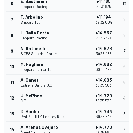
E. Bastianini
+11.165
6
10
Leopard Racing
39'31.975
T. Arbolino
+11.194
7
9
Snipers Team
39'32.004
L. Dalla Porta
+14.567
8
8
Leopard Racing
39'35.377
N. Antonelli
+14.676
9
7
SIC58 Squadra Corse
39'35.486
M. Pagliani
+14.682
10
6
Leopard Junior Team
39'35.492
A. Canet
+14.693
11
5
Estrella Galicia 0,0
39'35.503
J. McPhee
+14.720
12
4
CIP
39'35.530
D. Binder
+14.733
13
3
Red Bull KTM Factory Racing
39'35.543
A. Arenas Ovejero
+14.770
14
2
Ángel Nieto Team
39'35.580