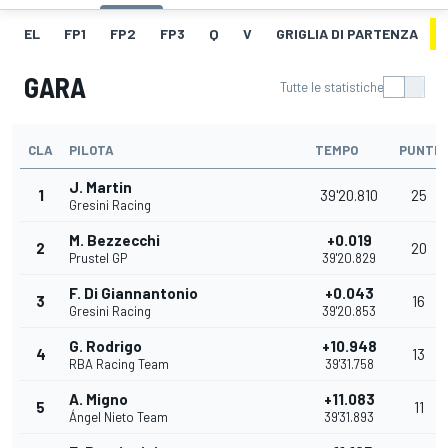
EL
FP1
FP2
FP3
Q
V
GRIGLIA DI PARTENZA
GARA
Tutte le statistiche
CLA
PILOTA
TEMPO
PUNTI
J. Martin
1
39'20.810
25
Gresini Racing
M. Bezzecchi
+0.019
2
20
Prustel GP
39'20.829
F. Di Giannantonio
+0.043
3
16
Gresini Racing
39'20.853
G. Rodrigo
+10.948
4
13
RBA Racing Team
39'31.758
A. Migno
+11.083
5
11
Ángel Nieto Team
39'31.893