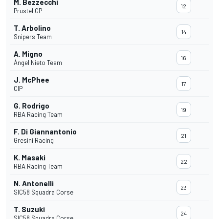
M. Bezzecchi
12
Prustel GP
T. Arbolino
14
Snipers Team
A. Migno
16
Ángel Nieto Team
J. McPhee
17
CIP
G. Rodrigo
19
RBA Racing Team
F. Di Giannantonio
21
Gresini Racing
K. Masaki
22
RBA Racing Team
N. Antonelli
23
SIC58 Squadra Corse
T. Suzuki
24
SIC58 Squadra Corse