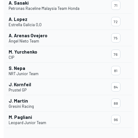
A. Sasaki
71
Petronas Raceline Malaysia Team Honda
A. Lopez
72
Estrella Galicia 0,0
A. Arenas Ovejero
75
Ángel Nieto Team
M. Yurchenko
76
CIP
S. Nepa
81
NRT Junior Team
J. Kornfeil
84
Prustel GP
J. Martin
88
Gresini Racing
M. Pagliani
96
Leopard Junior Team