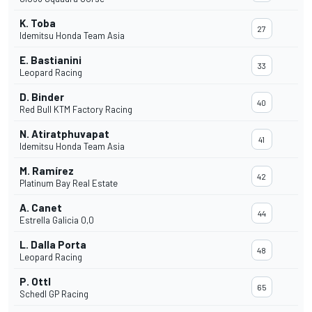
K. Toba
27
Idemitsu Honda Team Asia
E. Bastianini
33
Leopard Racing
D. Binder
40
Red Bull KTM Factory Racing
N. Atiratphuvapat
41
Idemitsu Honda Team Asia
M. Ramírez
42
Platinum Bay Real Estate
A. Canet
44
Estrella Galicia 0,0
L. Dalla Porta
48
Leopard Racing
P. Ottl
65
Schedl GP Racing