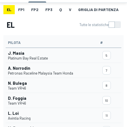
EL
FP1
FP2
FP3
Q
V
GRIGLIA DI PARTENZA
EL
Tutte le statistiche
PILOTA
#
J. Masia
5
Platinum Bay Real Estate
A. Norrodin
7
Petronas Raceline Malaysia Team Honda
N. Bulega
8
Team VR46
D. Foggia
10
Team VR46
L. Loi
11
Avintia Racing