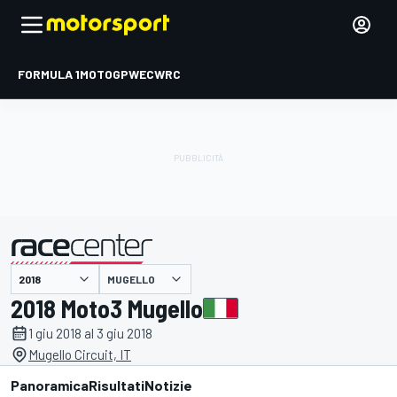
FORMULA 1
MOTOGP
WEC
WRC
MUGELLO
presentato da
2018 Moto3 Mugello
1 giu 2018 al 3 giu 2018
Mugello Circuit, IT
Panoramica
Risultati
Notizie