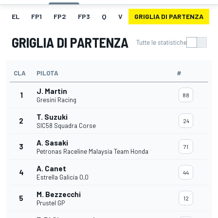
EL
FP1
FP2
FP3
Q
V
GRIGLIA DI PARTENZA
GRIGLIA DI PARTENZA
Tutte le statistiche
CLA
PILOTA
#
J. Martin
1
88
Gresini Racing
T. Suzuki
2
24
SIC58 Squadra Corse
A. Sasaki
3
71
Petronas Raceline Malaysia Team Honda
A. Canet
4
44
Estrella Galicia 0,0
M. Bezzecchi
5
12
Prustel GP