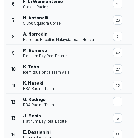
F. Di Giannantonio
6
21
Gresini Racing
N. Antonelli
7
23
SIC58 Squadra Corse
A. Norrodin
8
7
Petronas Raceline Malaysia Team Honda
M. Ramírez
9
42
Platinum Bay Real Estate
K. Toba
10
27
Idemitsu Honda Team Asia
K. Masaki
11
22
RBA Racing Team
G. Rodrigo
12
19
RBA Racing Team
J. Masia
13
5
Platinum Bay Real Estate
E. Bastianini
14
33
Leopard Racing