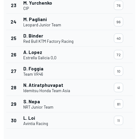
M. Yurchenko
23
76
CIP
M. Pagliani
24
96
Leopard Junior Team
D. Binder
25
40
Red Bull KTM Factory Racing
A. Lopez
26
72
Estrella Galicia 0,0
D. Foggia
27
10
Team VR46
N. Atiratphuvapat
28
41
Idemitsu Honda Team Asia
S. Nepa
29
81
NRT Junior Team
L. Loi
30
11
Avintia Racing