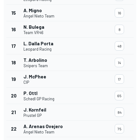
A. Migno
15
16
Ángel Nieto Team
N. Bulega
16
8
Team VR46
L. Dalla Porta
17
48
Leopard Racing
T. Arbolino
18
14
Snipers Team
J. McPhee
19
17
CIP
P. Ottl
20
65
Schedl GP Racing
J. Kornfeil
21
84
Prustel GP
A. Arenas Ovejero
22
75
Ángel Nieto Team