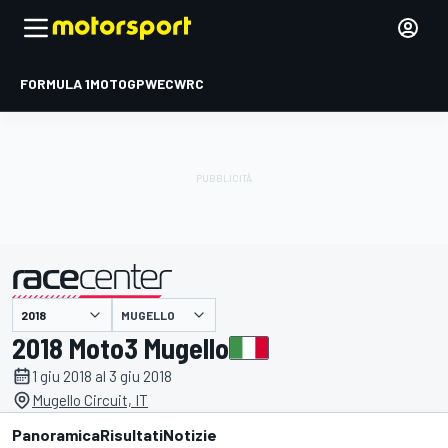
FORMULA 1
MOTOGP
WEC
WRC
MUGELLO
presentato da
2018 Moto3 Mugello
1 giu 2018 al 3 giu 2018
Mugello Circuit, IT
Panoramica
Risultati
Notizie