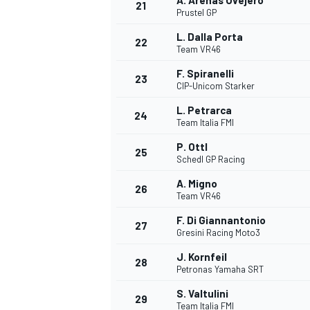
A. Arenas Ovejero
21
Prustel GP
L. Dalla Porta
22
Team VR46
F. Spiranelli
23
CIP-Unicom Starker
L. Petrarca
24
Team Italia FMI
P. Ottl
25
Schedl GP Racing
A. Migno
26
Team VR46
F. Di Giannantonio
27
Gresini Racing Moto3
ENDURANCE/GT
J. Kornfeil
28
Petronas Yamaha SRT
S. Valtulini
29
Team Italia FMI