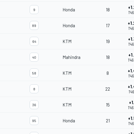
+1
Honda
18
9
1'4
+1
Honda
17
89
1'4
+1
KTM
19
64
1'4
+1
Mahindra
18
40
1'4
+1
KTM
8
58
1'4
+1
KTM
22
8
1'4
+1
KTM
15
36
1'4
+1
Honda
21
95
1'4