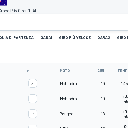
 Grand Prix Circuit, AU
GLIA DI PARTENZA
GARA1
GIRO PIÙ VELOCE
GARA2
GIRO 
#
MOTO
GIRI
TEMP
Mahindra
19
1'4
21
+0
Mahindra
19
88
1'4
+0
Peugeot
18
17
1'4
+0