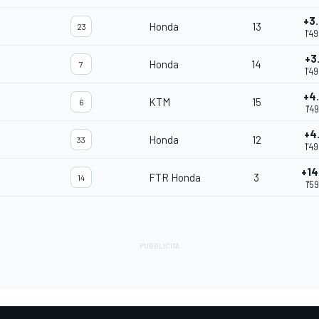
+3
Honda
13
23
1'4
+3
Honda
14
7
1'4
+4
KTM
15
6
1'4
+4
Honda
12
33
1'4
+14
FTR Honda
3
14
1'5