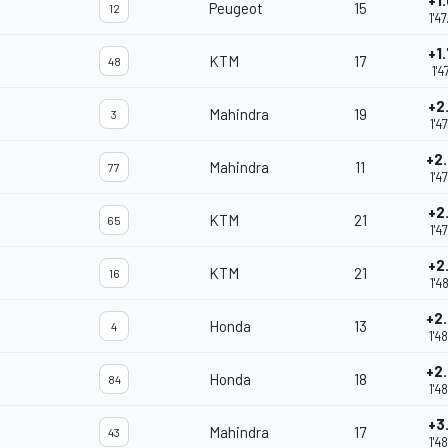
+1
Peugeot
15
12
1'4
+1
KTM
17
48
1'4
+2
Mahindra
19
3
1'4
+2
Mahindra
11
77
1'4
+2
KTM
21
65
1'4
+2
KTM
21
16
1'4
+2
Honda
13
4
1'4
+2
Honda
18
84
1'4
+3
Mahindra
17
43
1'4