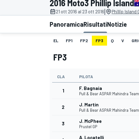
2016 Moto3 Phillip Island
MOTOGP
WEC
|
21 ott 2016 al 23 ott 2016
Phillip Island
Panoramica
Risultati
Notizie
EL
FP1
FP2
FP3
Q
V
GRI
FP3
CLA
PILOTA
WRC
F. Bagnaia
1
Pull & Bear ASPAR Mahindra Team
J. Martin
2
Pull & Bear ASPAR Mahindra Team
J. McPhee
3
Prustel GP
A. Locatelli