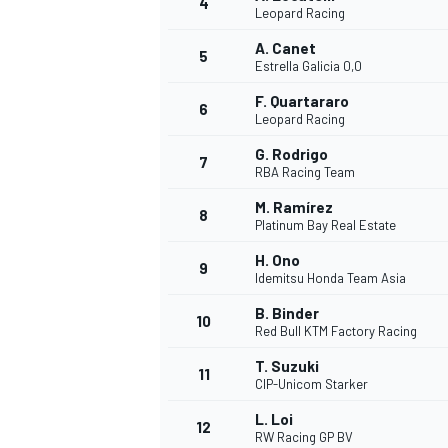
4
Leopard Racing
A. Canet
5
Estrella Galicia 0,0
F. Quartararo
6
Leopard Racing
G. Rodrigo
7
RBA Racing Team
M. Ramírez
8
Platinum Bay Real Estate
H. Ono
9
Idemitsu Honda Team Asia
B. Binder
10
Red Bull KTM Factory Racing
T. Suzuki
11
CIP-Unicom Starker
L. Loi
MONOPOSTO
12
RW Racing GP BV