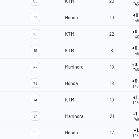
KTM
20
55
1'4
+0
Honda
19
44
1'4
+0
KTM
22
20
1'4
+0
KTM
8
19
1'4
+0
Mahindra
19
42
1'4
+0
Honda
18
76
1'4
+1
KTM
19
41
1'4
+1
Mahindra
21
24
1'4
+1
Honda
17
11
1'4