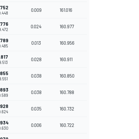
.752
0.009
161.016
9.448
.776
0.024
160.977
9.472
.789
0.013
160.956
9.485
.817
0.028
160.911
9.513
.855
0.038
160.850
9.551
.893
0.038
160.788
9.589
.928
0.035
160.732
9.624
.934
0.006
160.722
9.630