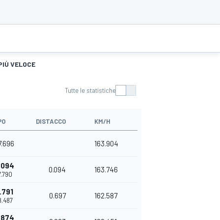
PIÙ VELOCE
Tutte le statistiche
PO
DISTACCO
KM/H
7.696
163.904
.094
0.094
163.746
7.790
.791
0.697
162.587
8.487
.874