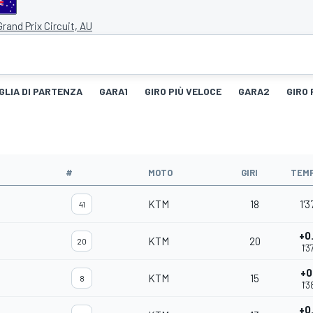
 Grand Prix Circuit, AU
GLIA DI PARTENZA
GARA1
GIRO PIÙ VELOCE
GARA2
GIRO 
#
MOTO
GIRI
TEM
KTM
18
1'3
41
+0
KTM
20
20
1'3
+0
KTM
15
8
1'3
+0