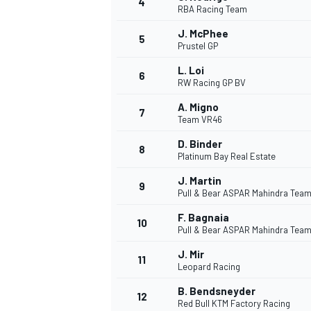
4
RBA Racing Team
J. McPhee
5
Prustel GP
L. Loi
6
RW Racing GP BV
A. Migno
7
Team VR46
D. Binder
8
Platinum Bay Real Estate
J. Martin
9
Pull & Bear ASPAR Mahindra Tea
F. Bagnaia
10
Pull & Bear ASPAR Mahindra Tea
J. Mir
11
Leopard Racing
B. Bendsneyder
MONOPOSTO
12
Red Bull KTM Factory Racing