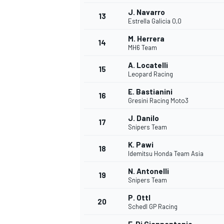
J. Navarro
13
Estrella Galicia 0,0
M. Herrera
14
MH6 Team
A. Locatelli
15
Leopard Racing
E. Bastianini
16
Gresini Racing Moto3
J. Danilo
17
Snipers Team
K. Pawi
18
Idemitsu Honda Team Asia
N. Antonelli
19
Snipers Team
P. Ottl
20
Schedl GP Racing