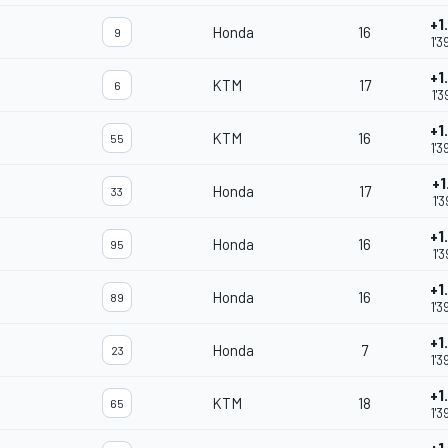
+1
Honda
16
9
1'3
+1
KTM
17
6
1'3
+1
KTM
16
55
1'3
+1
Honda
17
33
1'3
+1
Honda
16
95
1'3
+1
Honda
16
89
1'3
+1
Honda
7
23
1'3
+1
KTM
18
65
1'3