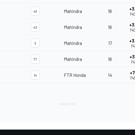
+3
Mahindra
18
43
1'4
+3
Mahindra
18
42
1'4
+3
Mahindra
17
3
1'4
+3
Mahindra
18
77
1'4
+7
FTR Honda
14
14
1'4