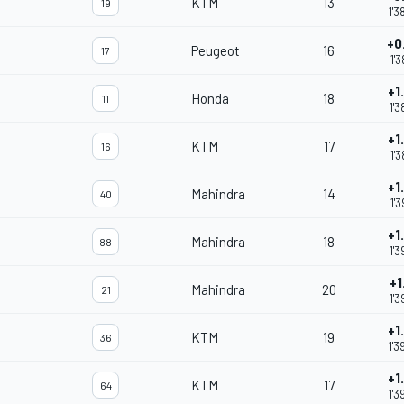
KTM
13
19
1'3
+0
Peugeot
16
17
1'3
+1
Honda
18
11
1'3
+1
KTM
17
16
1'3
+1
Mahindra
14
40
1'3
+1
Mahindra
18
88
m
1'3
+1
Mahindra
20
21
m
1'3
+1
KTM
19
36
1'3
+1
KTM
17
64
1'3