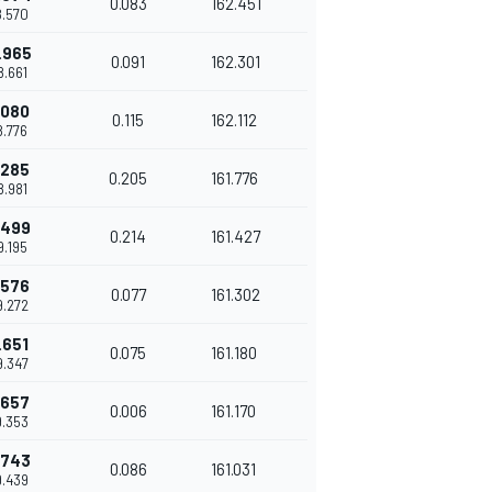
0.083
162.451
8.570
.965
0.091
162.301
8.661
.080
0.115
162.112
8.776
.285
0.205
161.776
8.981
.499
0.214
161.427
9.195
.576
0.077
161.302
9.272
.651
0.075
161.180
9.347
.657
0.006
161.170
9.353
.743
0.086
161.031
9.439