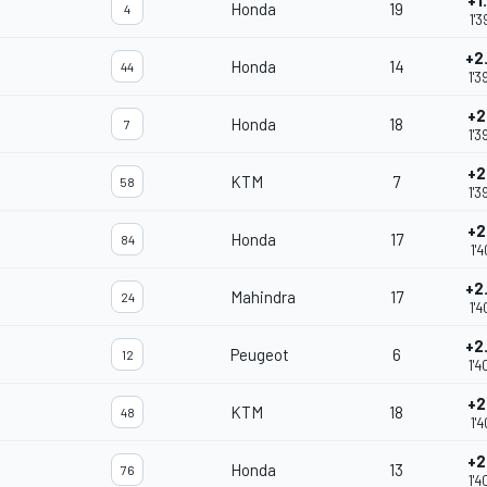
+1
Honda
19
4
1'3
+2
Honda
14
44
1'3
+2
Honda
18
7
1'3
+2
KTM
7
58
1'3
+2
Honda
17
84
1'4
+2
Mahindra
17
24
1'4
+2
Peugeot
6
12
1'4
+2
KTM
18
48
1'4
+2
Honda
13
76
1'4