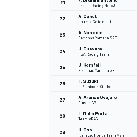
F. Di Giannantonio
21
Gresini Racing Moto3
A. Canet
22
Estrella Galicia 0,0
A. Norrodin
23
Petronas Yamaha SRT
J. Guevara
24
RBA Racing Team
J. Kornfeil
25
Petronas Yamaha SRT
T. Suzuki
26
CIP-Unicom Starker
A. Arenas Ovejero
27
Prustel GP
ENDURANCE/GT
L. Dalla Porta
28
Team VR46
H. Ono
29
Idemitsu Honda Team Asia