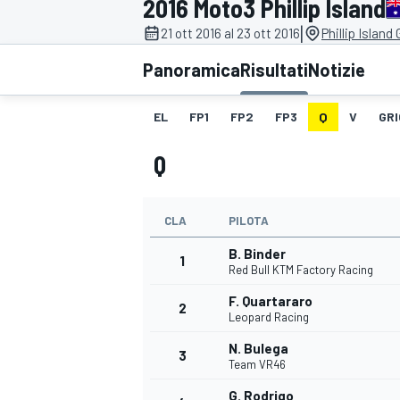
2016 Moto3 Phillip Island
MOTOGP
WEC
|
21 ott 2016 al 23 ott 2016
Phillip Island
Panoramica
Risultati
Notizie
EL
FP1
FP2
FP3
Q
V
GRI
Q
CLA
PILOTA
WRC
B. Binder
1
Red Bull KTM Factory Racing
F. Quartararo
2
Leopard Racing
N. Bulega
3
Team VR46
G. Rodrigo