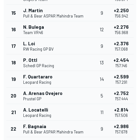
J. Martin
+2.250
15
9
Pull & Bear ASPAR Mahindra Team
1'56.942
N. Bulega
+2.276
16
12
Team VR46
1'56.968
L. Loi
+2.376
17
9
RW Racing GP BV
1'57.068
P. Ottl
+2.454
18
13
Schedl GP Racing
1'57.146
F. Quartararo
+2.599
19
14
Leopard Racing
1'57.291
A. Arenas Ovejero
+2.752
20
5
Prustel GP
1'57.444
A. Locatelli
+2.814
21
11
Leopard Racing
1'57.506
F. Bagnaia
+2.986
22
9
Pull & Bear ASPAR Mahindra Team
1'57.678