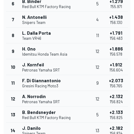
B. Binder
+1.279
6
5
Red Bull KTM Factory Racing
1'55.971
N. Antonelli
+1.438
7
4
Snipers Team
1'56.130
L. Dalla Porta
+1.791
8
11
Team VR46
1'56.483
H. Ono
+1.886
9
12
Idemitsu Honda Team Asia
1'56.578
J. Kornfeil
+1.912
10
12
Petronas Yamaha SRT
1'56.604
F. Di Giannantonio
+2.073
11
9
Gresini Racing Moto3
1'56.765
A. Norrodin
+2.132
12
12
Petronas Yamaha SRT
1'56.824
B. Bendsneyder
+2.133
13
5
Red Bull KTM Factory Racing
1'56.825
J. Danilo
+2.182
14
13
Snipers Team
1'56.874