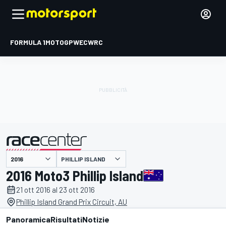
FORMULA 1
MOTOGP
WEC
WRC
PHILLIP ISLAND
presentato da
2016 Moto3 Phillip Island
21 ott 2016 al 23 ott 2016
Phillip Island Grand Prix Circuit, AU
Panoramica
Risultati
Notizie