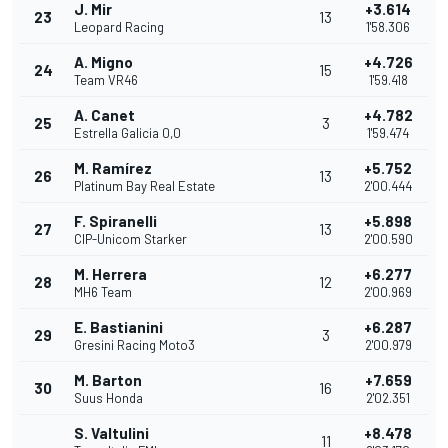
J. Mir
+3.614
23
13
Leopard Racing
1'58.306
A. Migno
+4.726
24
15
Team VR46
1'59.418
A. Canet
+4.782
25
3
Estrella Galicia 0,0
1'59.474
M. Ramírez
+5.752
26
13
Platinum Bay Real Estate
2'00.444
F. Spiranelli
+5.898
27
13
CIP-Unicom Starker
2'00.590
M. Herrera
+6.277
28
12
MH6 Team
2'00.969
E. Bastianini
+6.287
29
3
Gresini Racing Moto3
2'00.979
M. Barton
+7.659
30
16
Suus Honda
2'02.351
S. Valtulini
+8.478
11