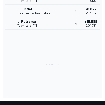
Team Italia FMI
2'03.170
D. Binder
+8.822
6
Platinum Bay Real Estate
2'03.514
L. Petrarca
+10.089
4
Team Italia FMI
2'04.781