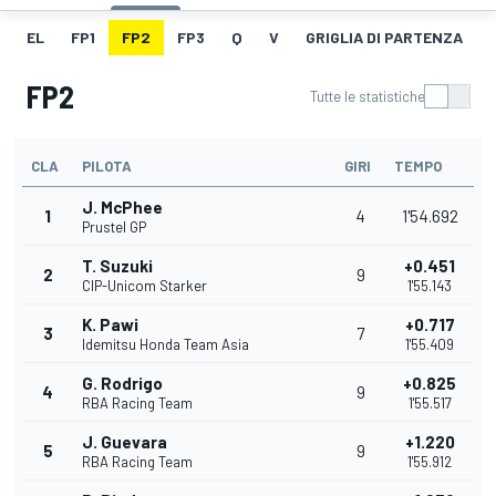
EL
FP1
FP2
FP3
Q
V
GRIGLIA DI PARTENZA
FP2
Tutte le statistiche
CLA
PILOTA
GIRI
TEMPO
J. McPhee
1
4
1'54.692
Prustel GP
T. Suzuki
+0.451
2
9
CIP-Unicom Starker
1'55.143
K. Pawi
+0.717
3
7
Idemitsu Honda Team Asia
1'55.409
G. Rodrigo
+0.825
4
9
RBA Racing Team
1'55.517
J. Guevara
+1.220
5
9
RBA Racing Team
1'55.912