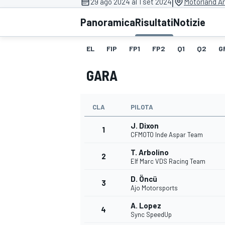
|
29 ago 2024 al 1 set 2024
Motorland A
MOTOGP
WEC
Panoramica
Risultati
Notizie
EL
FIP
FP1
FP2
Q1
Q2
G
GARA
CLA
PILOTA
J. Dixon
WRC
1
CFMOTO Inde Aspar Team
T. Arbolino
2
Elf Marc VDS Racing Team
D. Öncü
3
Ajo Motorsports
A. Lopez
4
Sync SpeedUp