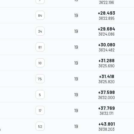
36'22.196
+28.493
19
84
36'22.895
+29.684
19
34
36'24.086
+30.080
19
81
36'24.482
+31.288
19
10
36'25.690
+31.418
19
75
36'25.820
+37.598
19
5
36'32.000
+37.769
19
17
36'32.171
+43.801
19
52
m
36'38.203