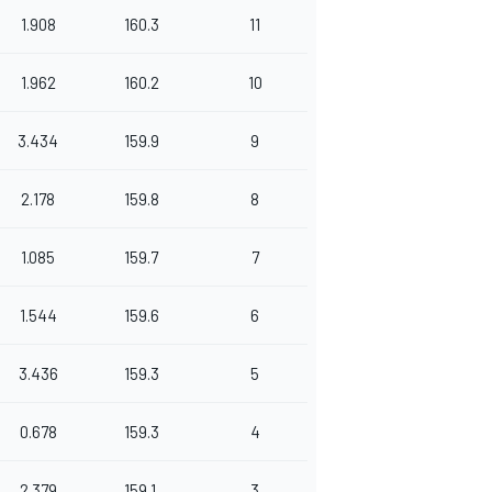
1.908
160.3
11
1.962
160.2
10
3.434
159.9
9
2.178
159.8
8
1.085
159.7
7
1.544
159.6
6
3.436
159.3
5
0.678
159.3
4
2.379
159.1
3