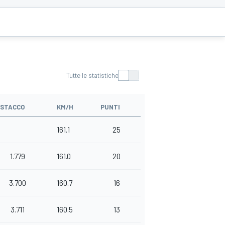
Tutte le statistiche
ISTACCO
KM/H
PUNTI
161.1
25
1.779
161.0
20
3.700
160.7
16
3.711
160.5
13