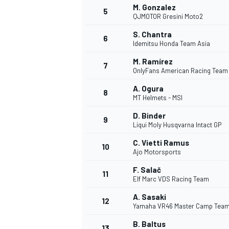
M. Gonzalez
5
QJMOTOR Gresini Moto2
S. Chantra
6
Idemitsu Honda Team Asia
M. Ramírez
7
OnlyFans American Racing Team
A. Ogura
8
MT Helmets - MSI
D. Binder
9
Liqui Moly Husqvarna Intact GP
C. Vietti Ramus
10
Ajo Motorsports
F. Salač
11
Elf Marc VDS Racing Team
A. Sasaki
12
Yamaha VR46 Master Camp Tea
MONOPOSTO
B. Baltus
13