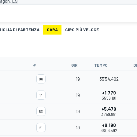
ragon, ES
RIGLIA DI PARTENZA
GARA
GIRO PIÙ VELOCE
#
GIRI
TEMPO
D
19
35'54.402
96
+1.779
19
14
35'56.181
+5.479
19
53
35'59.881
+9.190
19
21
36'03.592