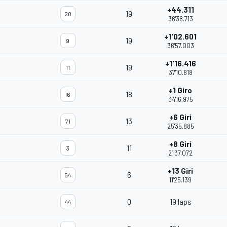
+44.311
19
20
36'38.713
+1'02.601
19
9
36'57.003
+1'16.416
19
11
37'10.818
+1 Giro
18
16
34'16.975
+6 Giri
13
71
25'35.885
+8 Giri
11
3
21'37.072
+13 Giri
6
54
11'25.139
0
19 laps
44