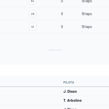
0
19 laps
64
0
19 laps
28
0
19 laps
43
PILOTA
J. Dixon
T. Arbolino