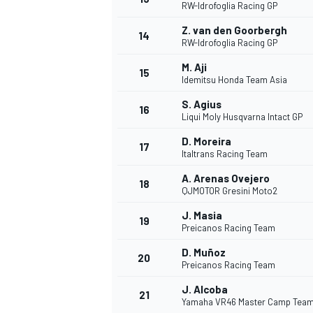
RW-Idrofoglia Racing GP
Z. van den Goorbergh
14
RW-Idrofoglia Racing GP
M. Aji
15
Idemitsu Honda Team Asia
S. Agius
16
Liqui Moly Husqvarna Intact GP
D. Moreira
17
Italtrans Racing Team
A. Arenas Ovejero
18
QJMOTOR Gresini Moto2
J. Masia
19
Preicanos Racing Team
D. Muñoz
20
Preicanos Racing Team
J. Alcoba
21
Yamaha VR46 Master Camp Tea