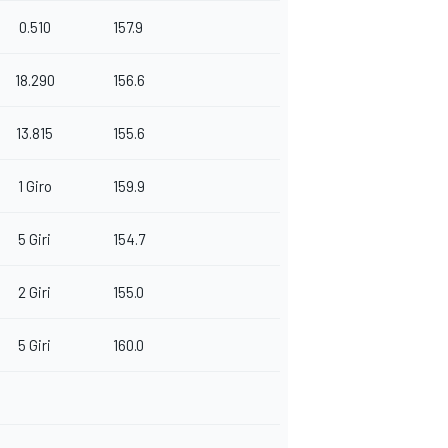
0.510
157.9
18.290
156.6
13.815
155.6
1 Giro
159.9
5 Giri
154.7
2 Giri
155.0
5 Giri
160.0