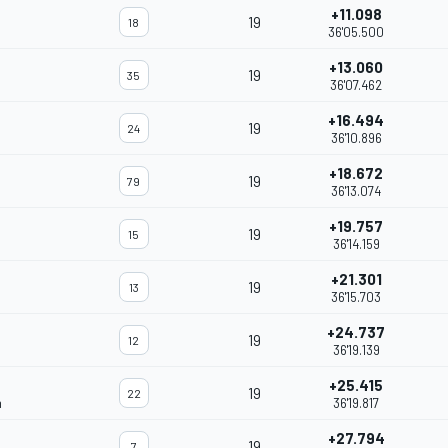
+11.098
19
18
36'05.500
+13.060
19
35
36'07.462
+16.494
19
24
36'10.896
+18.672
19
79
36'13.074
+19.757
19
15
36'14.159
+21.301
19
13
36'15.703
+24.737
19
12
36'19.139
+25.415
19
22
m
36'19.817
+27.794
19
7