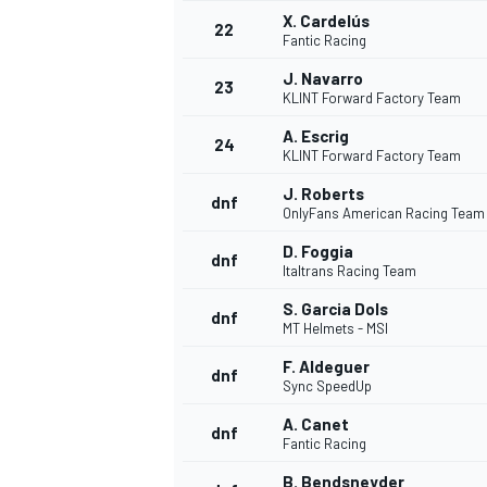
X. Cardelús
22
Fantic Racing
J. Navarro
23
KLINT Forward Factory Team
A. Escrig
24
KLINT Forward Factory Team
J. Roberts
dnf
OnlyFans American Racing Team
D. Foggia
dnf
Italtrans Racing Team
S. Garcia Dols
dnf
MT Helmets - MSI
F. Aldeguer
dnf
Sync SpeedUp
ENDURANCE/GT
A. Canet
dnf
Fantic Racing
B. Bendsneyder