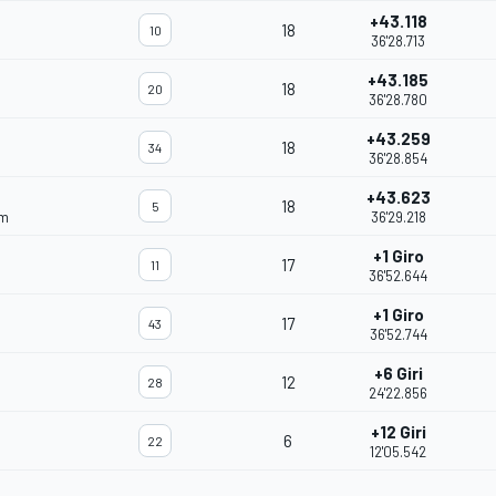
+43.118
18
10
36'28.713
+43.185
18
20
36'28.780
+43.259
18
34
36'28.854
+43.623
18
5
am
36'29.218
+1 Giro
17
11
36'52.644
+1 Giro
17
43
36'52.744
+6 Giri
12
28
24'22.856
+12 Giri
6
22
m
12'05.542