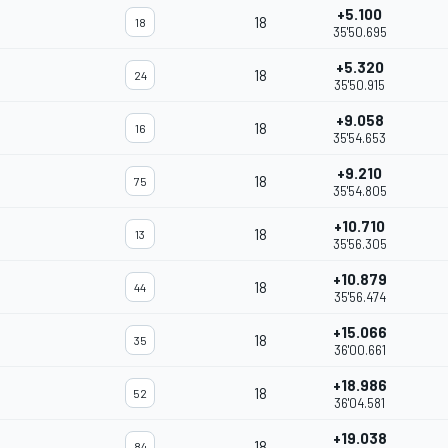
+5.100
18
18
35'50.695
+5.320
18
24
35'50.915
+9.058
18
16
35'54.653
+9.210
18
75
35'54.805
+10.710
18
13
35'56.305
+10.879
18
44
35'56.474
+15.066
18
35
36'00.661
+18.986
18
52
m
36'04.581
+19.038
18
84