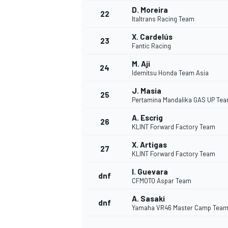
D. Moreira
22
Italtrans Racing Team
X. Cardelús
23
Fantic Racing
M. Aji
24
Idemitsu Honda Team Asia
J. Masia
25
Pertamina Mandalika GAS UP Te
A. Escrig
26
KLINT Forward Factory Team
X. Artigas
27
KLINT Forward Factory Team
I. Guevara
dnf
CFMOTO Aspar Team
ENDURANCE/GT
A. Sasaki
dnf
Yamaha VR46 Master Camp Tea