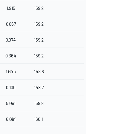
1.915
159.2
0.067
159.2
0.074
159.2
0.364
159.2
1 Giro
148.8
0.100
148.7
5 Giri
158.8
6 Giri
160.1