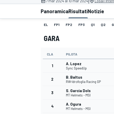
|
7 mar 2024 al 10 mar 2024
Losail Inter
MOTOGP
WEC
Panoramica
Risultati
Notizie
EL
FP1
FP2
FP3
Q1
Q2
G
GARA
CLA
PILOTA
A. Lopez
WRC
1
Sync SpeedUp
B. Baltus
2
RW-Idrofoglia Racing GP
S. Garcia Dols
3
MT Helmets - MSI
A. Ogura
4
MT Helmets - MSI