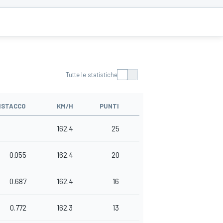
Tutte le statistiche
ISTACCO
KM/H
PUNTI
162.4
25
0.055
162.4
20
0.687
162.4
16
0.772
162.3
13