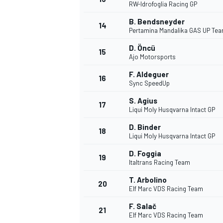
RW-Idrofoglia Racing GP
B. Bendsneyder
14
Pertamina Mandalika GAS UP Te
D. Öncü
15
Ajo Motorsports
F. Aldeguer
16
Sync SpeedUp
S. Agius
17
Liqui Moly Husqvarna Intact GP
D. Binder
18
Liqui Moly Husqvarna Intact GP
D. Foggia
19
Italtrans Racing Team
T. Arbolino
20
Elf Marc VDS Racing Team
F. Salač
21
Elf Marc VDS Racing Team