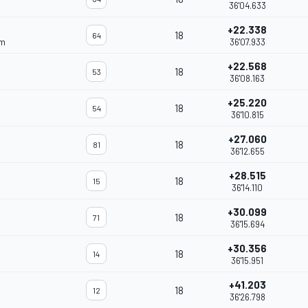
36'04.633
+22.338
18
64
am
36'07.933
+22.568
18
53
36'08.163
+25.220
18
54
36'10.815
+27.060
18
81
36'12.655
+28.515
18
15
36'14.110
+30.099
18
71
36'15.694
+30.356
18
14
36'15.951
+41.203
18
12
36'26.798