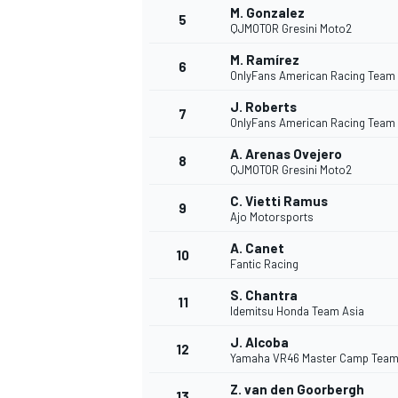
M. Gonzalez
5
QJMOTOR Gresini Moto2
M. Ramírez
6
OnlyFans American Racing Team
J. Roberts
7
OnlyFans American Racing Team
A. Arenas Ovejero
8
QJMOTOR Gresini Moto2
C. Vietti Ramus
9
Ajo Motorsports
A. Canet
10
Fantic Racing
S. Chantra
11
Idemitsu Honda Team Asia
J. Alcoba
12
Yamaha VR46 Master Camp Tea
MONOPOSTO
Z. van den Goorbergh
13