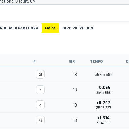
national Circuit, QA
RIGLIA DI PARTENZA
GARA
GIRO PIÙ VELOCE
#
GIRI
TEMPO
D
18
35'45.595
21
+0.055
18
7
35'45.650
+0.742
18
3
35'46.337
+1.514
18
79
35'47.109