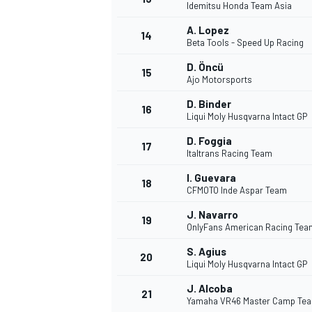
Idemitsu Honda Team Asia
A. Lopez
14
Beta Tools - Speed Up Racing
D. Öncü
15
Ajo Motorsports
D. Binder
16
Liqui Moly Husqvarna Intact GP
D. Foggia
17
Italtrans Racing Team
I. Guevara
18
CFMOTO Inde Aspar Team
J. Navarro
19
OnlyFans American Racing Tea
S. Agius
20
Liqui Moly Husqvarna Intact GP
J. Alcoba
21
Yamaha VR46 Master Camp Te