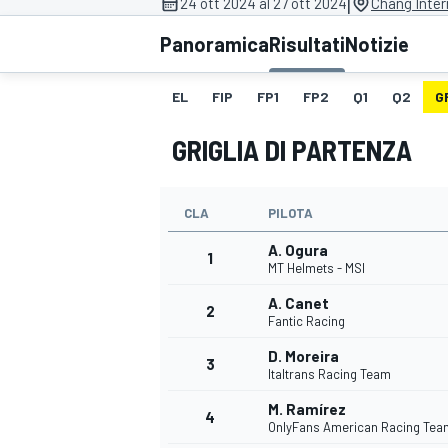
|
24 ott 2024 al 27 ott 2024
Chang Inter
MOTOGP
WEC
Panoramica
Risultati
Notizie
EL
FIP
FP1
FP2
Q1
Q2
G
GRIGLIA DI PARTENZA
CLA
PILOTA
A. Ogura
WRC
1
MT Helmets - MSI
A. Canet
2
Fantic Racing
D. Moreira
3
Italtrans Racing Team
M. Ramírez
4
OnlyFans American Racing Tea