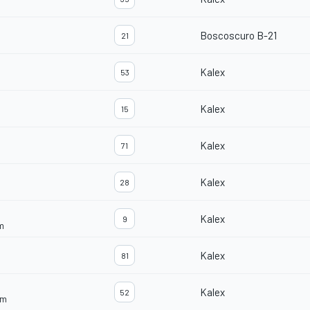
Boscoscuro B-21
21
Kalex
53
Kalex
15
Kalex
71
Kalex
28
Kalex
9
m
Kalex
81
Kalex
52
am