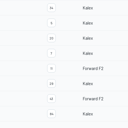
Kalex
34
Kalex
5
Kalex
20
Kalex
7
Forward F2
11
Kalex
29
Forward F2
43
Kalex
84