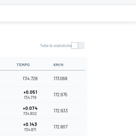
Tutte le statistiche
TEMPO
KM/H
1'34.728
173.068
+0.051
172.975
1'34.779
+0.074
172.933
1'34.802
+0.143
172.807
1'34.871