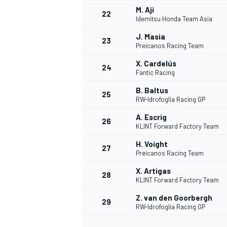
M. Aji
22
Idemitsu Honda Team Asia
J. Masia
23
Preicanos Racing Team
X. Cardelús
24
Fantic Racing
B. Baltus
25
RW-Idrofoglia Racing GP
A. Escrig
26
KLINT Forward Factory Team
H. Voight
27
Preicanos Racing Team
X. Artigas
28
KLINT Forward Factory Team
ENDURANCE/GT
Z. van den Goorbergh
29
RW-Idrofoglia Racing GP