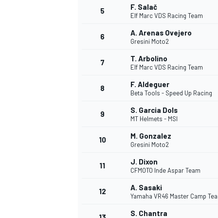
F. Salač
5
Elf Marc VDS Racing Team
A. Arenas Ovejero
6
Gresini Moto2
T. Arbolino
7
Elf Marc VDS Racing Team
F. Aldeguer
8
Beta Tools - Speed Up Racing
S. Garcia Dols
9
MT Helmets - MSI
M. Gonzalez
10
Gresini Moto2
J. Dixon
11
CFMOTO Inde Aspar Team
A. Sasaki
12
Yamaha VR46 Master Camp Te
MONOPOSTO
S. Chantra
13