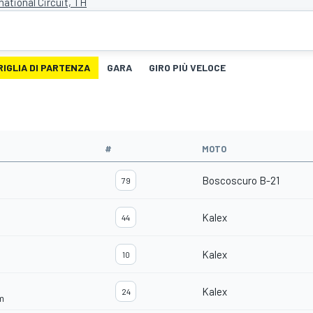
national Circuit, TH
RIGLIA DI PARTENZA
GARA
GIRO PIÙ VELOCE
#
MOTO
Boscoscuro B-21
79
Kalex
44
Kalex
10
Kalex
24
m