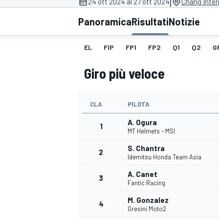
|
24 ott 2024 al 27 ott 2024
Chang Inter
MOTOGP
WEC
Panoramica
Risultati
Notizie
EL
FIP
FP1
FP2
Q1
Q2
G
Giro più veloce
CLA
PILOTA
A. Ogura
WRC
1
MT Helmets - MSI
S. Chantra
2
Idemitsu Honda Team Asia
A. Canet
3
Fantic Racing
M. Gonzalez
4
Gresini Moto2