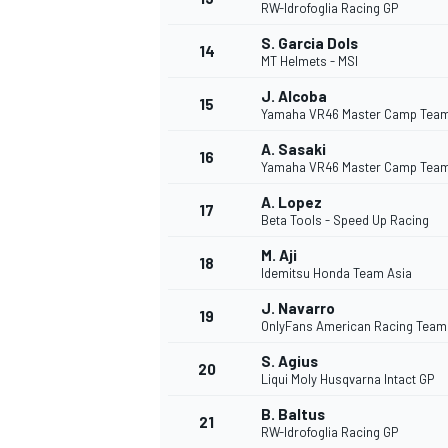
RW-Idrofoglia Racing GP
S. Garcia Dols
14
MT Helmets - MSI
J. Alcoba
15
Yamaha VR46 Master Camp Tea
A. Sasaki
16
Yamaha VR46 Master Camp Tea
A. Lopez
17
Beta Tools - Speed Up Racing
M. Aji
18
Idemitsu Honda Team Asia
J. Navarro
19
OnlyFans American Racing Team
S. Agius
20
Liqui Moly Husqvarna Intact GP
B. Baltus
21
RW-Idrofoglia Racing GP