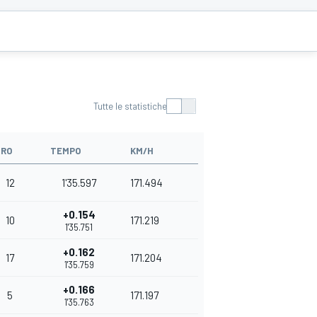
Tutte le statistiche
IRO
TEMPO
KM/H
12
1'35.597
171.494
+0.154
10
171.219
1'35.751
+0.162
17
171.204
1'35.759
+0.166
5
171.197
1'35.763