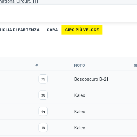
national Circuit, TH
RIGLIA DI PARTENZA
GARA
GIRO PIÙ VELOCE
#
MOTO
G
Boscoscuro B-21
79
Kalex
35
Kalex
44
Kalex
18