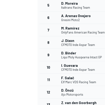
D. Moreira
5
Italtrans Racing Team
A. Arenas Ovejero
6
Gresini Moto2
M. Ramírez
7
OnlyFans American Racing Team
J. Dixon
8
CFMOTO Inde Aspar Team
D. Binder
9
Liqui Moly Husqvarna Intact GP
I. Guevara
10
CFMOTO Inde Aspar Team
F. Salač
11
Elf Marc VDS Racing Team
D. Öncü
12
Ajo Motorsports
MONOPOSTO
Z. van den Goorbergh
13