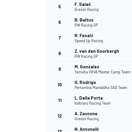
F. Salač
5
Gresini Racing
B. Baltus
6
RW Racing GP
R. Fenati
7
Speed Up Racing
Z. van den Goorbergh
8
RW Racing GP
M. Gonzalez
9
Yamaha VR46 Master Camp Team
G. Rodrigo
10
Pertamina Mandalika SAG Team
L. Dalla Porta
11
Italtrans Racing Team
A. Zaccone
12
Gresini Racing
MONOPOSTO
N. Antonelli
13