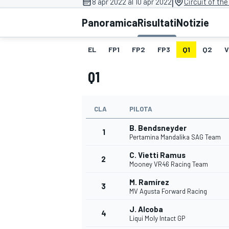
|
8 apr 2022 al 10 apr 2022
Circuit of th
MOTOGP
WEC
Panoramica
Risultati
Notizie
EL
FP1
FP2
FP3
Q1
Q2
V
Q1
CLA
PILOTA
B. Bendsneyder
WRC
1
Pertamina Mandalika SAG Team
C. Vietti Ramus
2
Mooney VR46 Racing Team
M. Ramírez
3
MV Agusta Forward Racing
J. Alcoba
4
Liqui Moly Intact GP