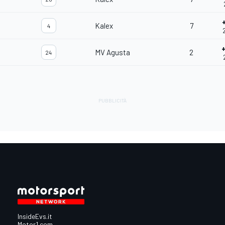
Kalex
7
4
MV Agusta
2
24
InsideEvs.it
Motor1.com