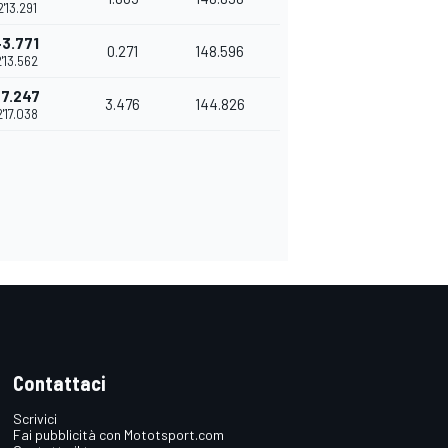
2'13.291
+3.771
0.271
148.596
2'13.562
+7.247
3.476
144.826
2'17.038
Contattaci
Scrivici
Fai pubblicità con Mototsport.com