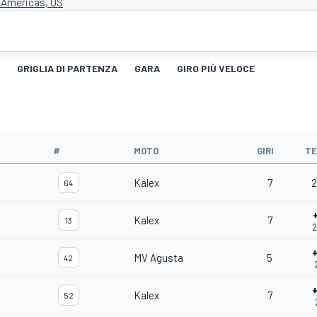
e Americas, US
GRIGLIA DI PARTENZA
GARA
GIRO PIÙ VELOCE
#
MOTO
GIRI
T
Kalex
7
2
64
Kalex
7
13
2
MV Agusta
5
42
Kalex
7
52