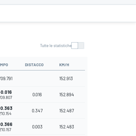
Tutte le statistiche
EMPO
DISTACCO
KM/H
'09.791
152.913
+0.016
0.016
152.894
'09.807
+0.363
0.347
152.487
2'10.154
+0.366
0.003
152.483
2'10.157