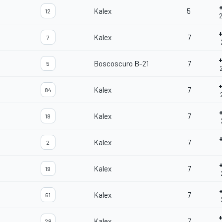
Kalex
5
12
2
Kalex
7
7
Boscoscuro B-21
7
5
2
Kalex
7
84
Kalex
7
18
Kalex
7
2
Kalex
7
19
Kalex
7
61
Kalex
7
28