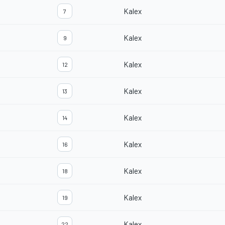
Kalex
7
Kalex
9
Kalex
12
Kalex
13
Kalex
14
Kalex
16
Kalex
18
Kalex
19
Kalex
22