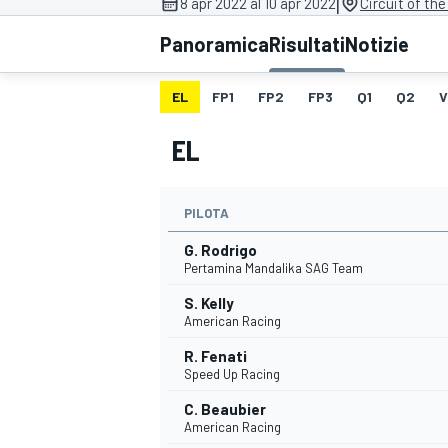
|
8 apr 2022 al 10 apr 2022
Circuit of th
MOTOGP
WEC
Panoramica
Risultati
Notizie
EL
FP1
FP2
FP3
Q1
Q2
V
EL
PILOTA
G. Rodrigo
WRC
Pertamina Mandalika SAG Team
S. Kelly
American Racing
R. Fenati
Speed Up Racing
C. Beaubier
American Racing