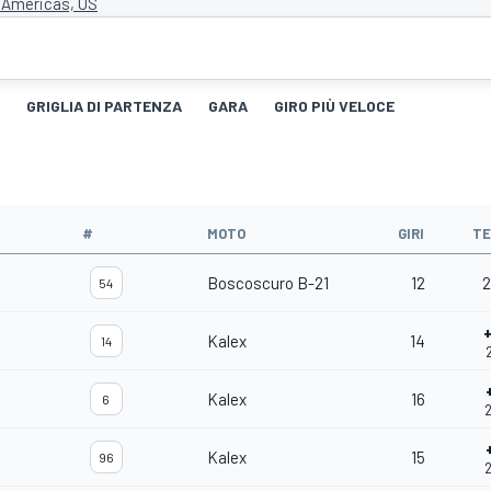
e Americas, US
GRIGLIA DI PARTENZA
GARA
GIRO PIÙ VELOCE
#
MOTO
GIRI
T
Boscoscuro B-21
12
2
54
Kalex
14
14
Kalex
16
6
2
Kalex
15
96
2