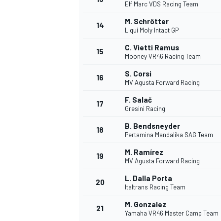
Elf Marc VDS Racing Team
M. Schrötter
14
Liqui Moly Intact GP
C. Vietti Ramus
15
Mooney VR46 Racing Team
S. Corsi
16
MV Agusta Forward Racing
F. Salač
17
Gresini Racing
B. Bendsneyder
18
Pertamina Mandalika SAG Team
M. Ramírez
19
MV Agusta Forward Racing
L. Dalla Porta
20
Italtrans Racing Team
M. Gonzalez
21
Yamaha VR46 Master Camp Team