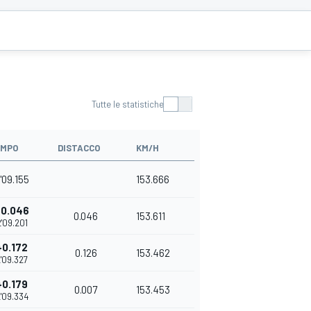
Tutte le statistiche
EMPO
DISTACCO
KM/H
'09.155
153.666
+0.046
0.046
153.611
2'09.201
+0.172
0.126
153.462
'09.327
+0.179
0.007
153.453
'09.334