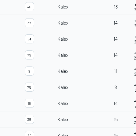
Kalex
13
40
2
Kalex
14
37
2
Kalex
14
51
2
Kalex
14
79
2
Kalex
11
9
2
Kalex
8
75
Kalex
14
16
Kalex
15
35
2
Kalex
15
22