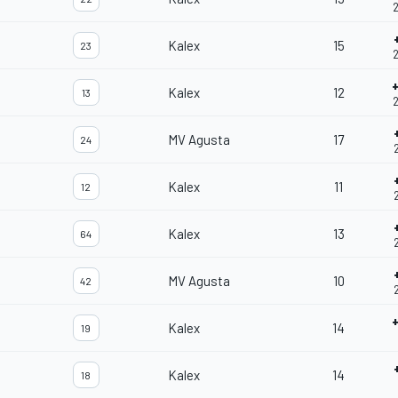
2
Kalex
15
23
2
Kalex
12
13
2
MV Agusta
17
24
Kalex
11
12
Kalex
13
64
MV Agusta
10
42
Kalex
14
19
Kalex
14
18