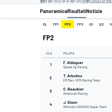
|
8 apr 2022 al 10 apr 2022
Circuit of th
MOTOGP
WEC
Panoramica
Risultati
Notizie
EL
FP1
FP2
FP3
Q1
Q2
V
FP2
CLA
PILOTA
F. Aldeguer
WRC
1
Speed Up Racing
T. Arbolino
2
Elf Marc VDS Racing Team
C. Beaubier
3
American Racing
J. Dixon
4
Shimoko GASGAS Aspar Team