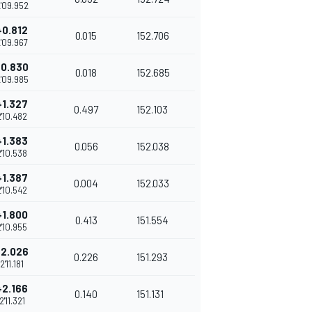
'09.952
+0.812
0.015
152.706
'09.967
+0.830
0.018
152.685
'09.985
+1.327
0.497
152.103
2'10.482
+1.383
0.056
152.038
2'10.538
+1.387
0.004
152.033
2'10.542
+1.800
0.413
151.554
2'10.955
+2.026
0.226
151.293
2'11.181
+2.166
0.140
151.131
2'11.321