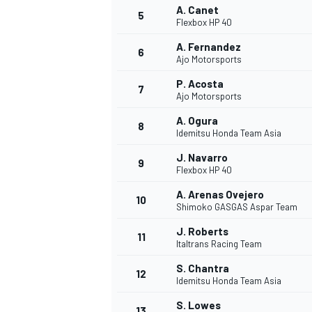
A. Canet
5
Flexbox HP 40
A. Fernandez
6
Ajo Motorsports
P. Acosta
7
Ajo Motorsports
A. Ogura
8
Idemitsu Honda Team Asia
J. Navarro
9
Flexbox HP 40
A. Arenas Ovejero
10
Shimoko GASGAS Aspar Team
J. Roberts
11
Italtrans Racing Team
S. Chantra
12
Idemitsu Honda Team Asia
MONOPOSTO
S. Lowes
13