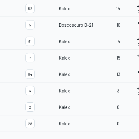
Kalex
14
52
Boscoscuro B-21
10
5
Kalex
14
61
Kalex
15
7
Kalex
13
84
Kalex
3
4
Kalex
0
2
Kalex
0
28