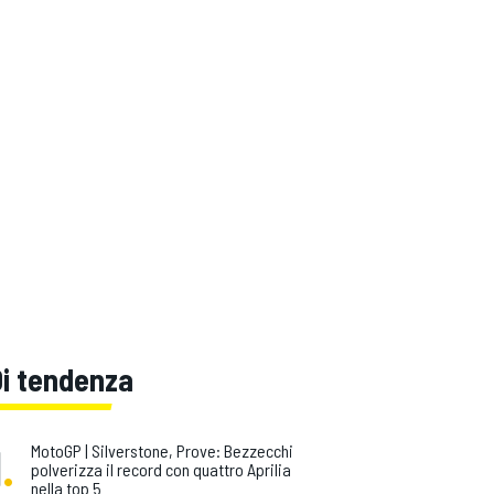
Di tendenza
1
.
MotoGP | Silverstone, Prove: Bezzecchi
polverizza il record con quattro Aprilia
nella top 5