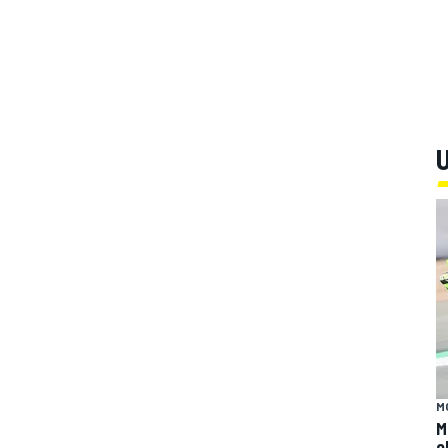
U
M
M
o