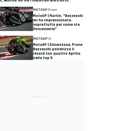
MOTOGP
21 min
MotoGP | Martin: "Bezzecchi
mi ha impressionato,
soprattutto per come sta
fisicamente"
MOTOGP
1 h
MotoGP | Silverstone, Prove:
Bezzecchi polverizza il
record con quattro Aprilia
nella top 5