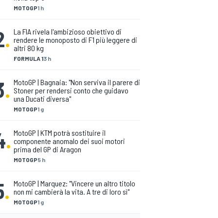
MOTOGP
1 h
2
.
La FIA rivela l'ambizioso obiettivo di
rendere le monoposto di F1 più leggere di
altri 80 kg
FORMULA 1
3 h
3
.
MotoGP | Bagnaia: "Non serviva il parere di
Stoner per rendersi conto che guidavo
una Ducati diversa"
MOTOGP
1 g
4
.
MotoGP | KTM potrà sostituire il
componente anomalo dei suoi motori
prima del GP di Aragon
MOTOGP
5 h
5
.
MotoGP | Marquez: "Vincere un altro titolo
non mi cambierà la vita. A tre di loro sì"
MOTOGP
1 g