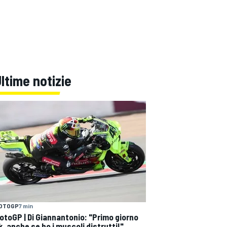
ltime notizie
OTOGP
7 min
otoGP | Di Giannantonio: "Primo giorno
k, anche se ho i muscoli distrutti!"