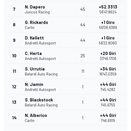
N. Dapero
+52.3313
7
45
Juncos Racing
56'47.8624
G. Rickards
+1 Giro
8
44
Carlin
56'08.9389
D. Kellett
+1 Giro
9
44
Andretti Autosport
56'22.8060
C. Herta
+20 Giri
10
25
Andretti Autosport
33'46.1706
S. Urrutia
+34 Giri
11
11
Belardi Auto Racing
16'43.0359
N. Jamin
+44 Giri
12
1
Andretti Autosport
1'45.4282
S. Blackstock
+44 Giri
13
1
Belardi Auto Racing
1'45.6755
N. Alberico
+44 Giri
14
1
Carlin
1'46.6919