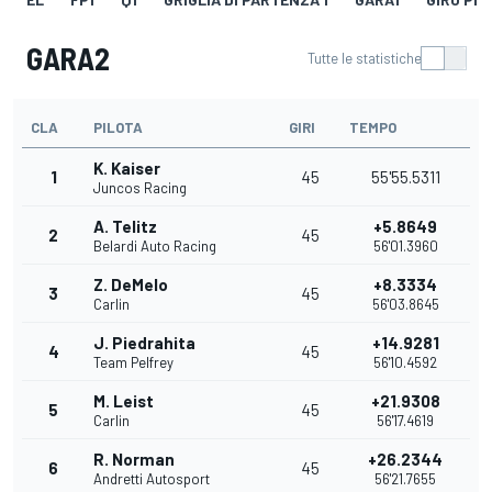
GARA2
Tutte le statistiche
CLA
PILOTA
GIRI
TEMPO
K. Kaiser
1
45
55'55.5311
Juncos Racing
A. Telitz
+5.8649
2
45
Belardi Auto Racing
56'01.3960
Z. DeMelo
+8.3334
3
45
Carlin
56'03.8645
J. Piedrahita
+14.9281
4
45
Team Pelfrey
56'10.4592
M. Leist
+21.9308
5
45
Carlin
56'17.4619
R. Norman
+26.2344
6
45
Andretti Autosport
56'21.7655