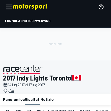
FORMULA 1
MOTOGP
WEC
WRC
2017 Indy Lights Toronto
presentato da
14 lug 2017 al 17 lug 2017
, CA
Panoramica
Risultati
Notizie
EL
FP1
Q1
GRIGLIA DI PARTENZA 1
GARA1
GIRO PIÙ