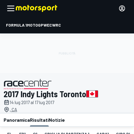
FORMULA 1
MOTOGP
WEC
WRC
2017 Indy Lights Toronto
presentato da
14 lug 2017 al 17 lug 2017
, CA
Panoramica
Risultati
Notizie
EL
FP1
Q1
GRIGLIA DI PARTENZA 1
GARA1
GIRO PIÙ