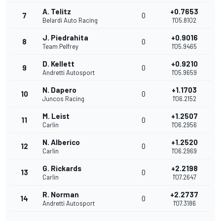
A. Telitz
+0.7653
7
0
Belardi Auto Racing
1'05.8102
J. Piedrahita
+0.9016
8
0
Team Pelfrey
1'05.9465
D. Kellett
+0.9210
9
0
Andretti Autosport
1'05.9659
N. Dapero
+1.1703
10
0
Juncos Racing
1'06.2152
M. Leist
+1.2507
11
0
Carlin
1'06.2956
N. Alberico
+1.2520
12
0
Carlin
1'06.2969
G. Rickards
+2.2198
13
0
Carlin
1'07.2647
R. Norman
+2.2737
14
0
Andretti Autosport
1'07.3186