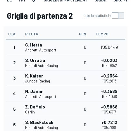
Griglia di partenza 2
Tutte le statistiche
CLA
PILOTA
GIRI
TEMPO
C. Herta
1
0
1'05.0449
Andretti Autosport
S. Urrutia
+0.0203
2
0
Belardi Auto Racing
1'05.0652
K. Kaiser
+0.2364
3
0
Juncos Racing
1'05.2813
N. Jamin
+0.3589
4
0
Andretti Autosport
1'05.4038
Z. DeMelo
+0.5868
5
0
Carlin
1'05.6317
S. Blackstock
+0.7212
6
0
Belardi Auto Racing
1'05.7661