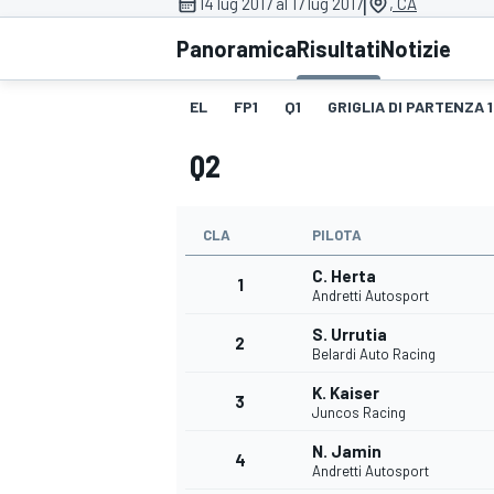
|
14 lug 2017 al 17 lug 2017
, CA
MOTOGP
WEC
Panoramica
Risultati
Notizie
EL
FP1
Q1
GRIGLIA DI PARTENZA 1
Q2
CLA
PILOTA
C. Herta
WRC
1
Andretti Autosport
S. Urrutia
2
Belardi Auto Racing
K. Kaiser
3
Juncos Racing
N. Jamin
4
Andretti Autosport