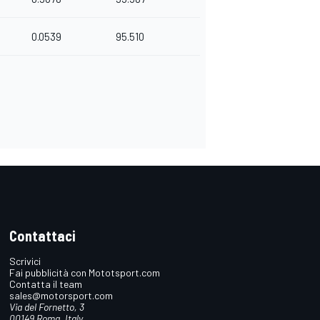
0.0539
95.510
Contattaci
Scrivici
Fai pubblicità con Mototsport.com
Contatta il team
sales@motorsport.com
Via del Fornetto, 3
00149 Roma, Italy