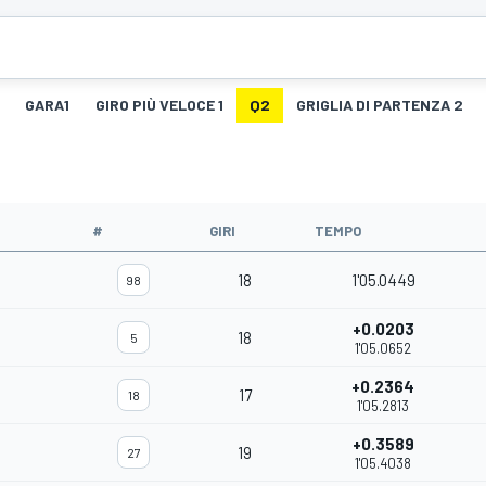
GARA1
GIRO PIÙ VELOCE 1
Q2
GRIGLIA DI PARTENZA 2
#
GIRI
TEMPO
18
1'05.0449
98
+0.0203
18
5
1'05.0652
+0.2364
17
18
1'05.2813
+0.3589
19
27
1'05.4038