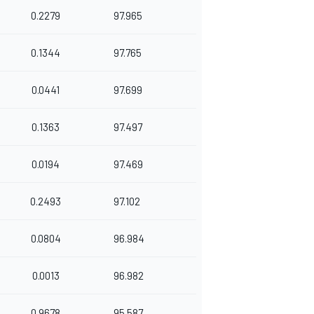
0.2279
97.965
0.1344
97.765
0.0441
97.699
0.1363
97.497
0.0194
97.469
0.2493
97.102
0.0804
96.984
0.0013
96.982
0.9678
95.587