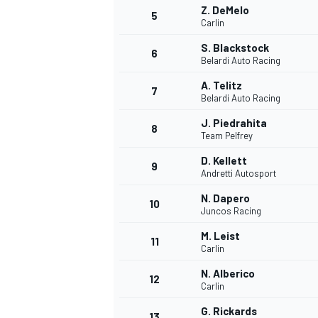
Z. DeMelo
5
Carlin
S. Blackstock
6
Belardi Auto Racing
A. Telitz
7
Belardi Auto Racing
J. Piedrahita
8
Team Pelfrey
D. Kellett
9
Andretti Autosport
N. Dapero
10
Juncos Racing
M. Leist
11
Carlin
N. Alberico
12
Carlin
MONOPOSTO
G. Rickards
13