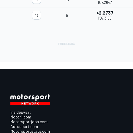
1'07.2647
+2.2737
8
48
1'07.3186
InsideEvs.it
Motor1.com
Motorsportjobs.com
Autosport.com
Motorsportstats.com