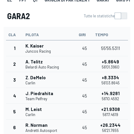
GARA2
Tutte le statistiche
CLA
PILOTA
GIRI
TEMPO
K. Kaiser
1
45
55'55.5311
Juncos Racing
A. Telitz
+5.8649
2
45
Belardi Auto Racing
56'01.3960
Z. DeMelo
+8.3334
3
45
Carlin
56'03.8645
J. Piedrahita
+14.9281
4
45
Team Pelfrey
56'10.4592
M. Leist
+21.9308
5
45
Carlin
56'17.4619
R. Norman
+26.2344
6
45
Andretti Autosport
56'21.7655