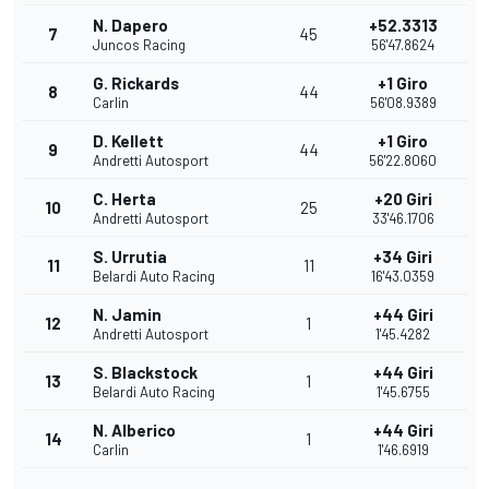
N. Dapero
+52.3313
7
45
Juncos Racing
56'47.8624
G. Rickards
+1 Giro
8
44
Carlin
56'08.9389
D. Kellett
+1 Giro
9
44
Andretti Autosport
56'22.8060
C. Herta
+20 Giri
10
25
Andretti Autosport
33'46.1706
S. Urrutia
+34 Giri
11
11
Belardi Auto Racing
16'43.0359
N. Jamin
+44 Giri
12
1
Andretti Autosport
1'45.4282
S. Blackstock
+44 Giri
13
1
Belardi Auto Racing
1'45.6755
N. Alberico
+44 Giri
14
1
Carlin
1'46.6919