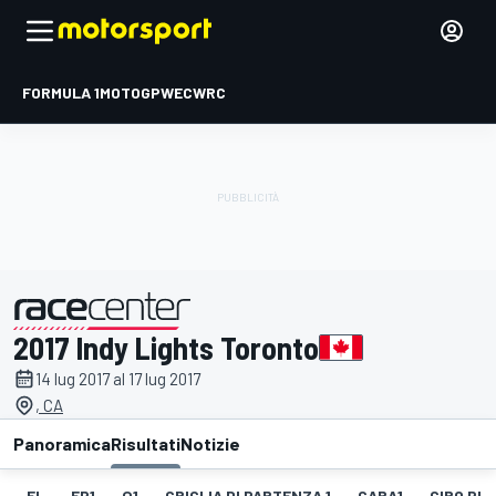
FORMULA 1
MOTOGP
WEC
WRC
2017 Indy Lights Toronto
presentato da
14 lug 2017 al 17 lug 2017
, CA
Panoramica
Risultati
Notizie
EL
FP1
Q1
GRIGLIA DI PARTENZA 1
GARA1
GIRO PIÙ