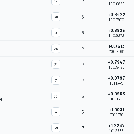
7
12
1'00.6828
+0.6422
6
60
1'00.7970
+0.6825
8
9
1'00.8373
+0.7513
7
26
1'00.9061
+0.7947
7
21
1'00.9495
+0.9797
7
7
1'01.1345
+0.9963
6
30
ng
1'01.1511
+1.0031
5
4
1'01.1579
+1.2237
7
59
1'01.3785