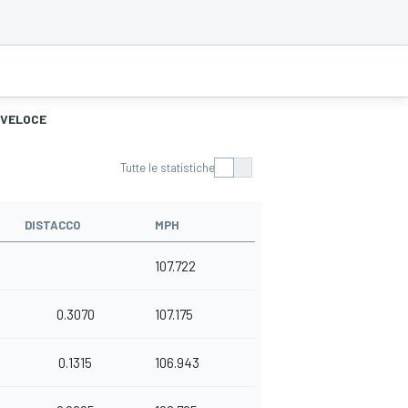
 VELOCE
Tutte le statistiche
DISTACCO
MPH
107.722
0.3070
107.175
0.1315
106.943