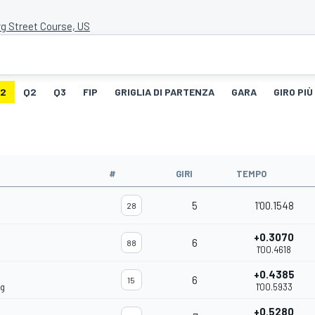
rg Street Course, US
G2
Q2
Q3
FIP
GRIGLIA DI PARTENZA
GARA
GIRO PIÙ
#
GIRI
TEMPO
5
1'00.1548
28
+0.3070
6
88
1'00.4618
+0.4385
6
15
ng
1'00.5933
+0.5280