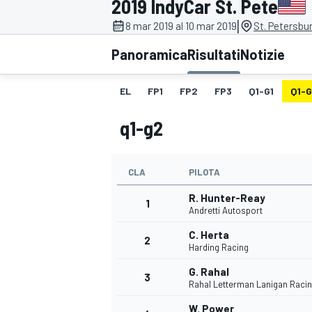
2019 IndyCar St. Pete
MOTOGP
WEC
|
8 mar 2019 al 10 mar 2019
St. Petersbu
Panoramica
Risultati
Notizie
EL
FP1
FP2
FP3
Q1-G1
Q1-
q1-g2
CLA
PILOTA
WRC
R. Hunter-Reay
1
Andretti Autosport
C. Herta
2
Harding Racing
G. Rahal
3
Rahal Letterman Lanigan Raci
W. Power