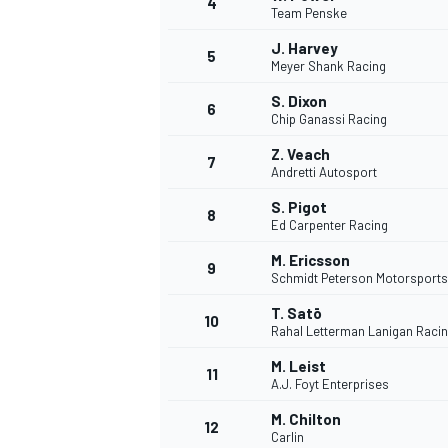
4
Team Penske
J. Harvey
5
Meyer Shank Racing
S. Dixon
6
Chip Ganassi Racing
Z. Veach
7
Andretti Autosport
S. Pigot
8
Ed Carpenter Racing
M. Ericsson
9
Schmidt Peterson Motorsports
T. Satō
10
Rahal Letterman Lanigan Raci
M. Leist
11
A.J. Foyt Enterprises
M. Chilton
MONOPOSTO
12
Carlin