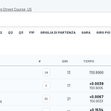
rg Street Course, US
G2
Q2
Q3
FIP
GRIGLIA DI PARTENZA
GARA
GIRO PIÙ
#
GIRI
TEMPO
13
1'00.8966
28
+0.0039
17
2
1'00.9005
+0.0067
21
30
ng
1'00.9033
+0.1534