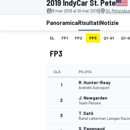
2019 IndyCar St. Pete
MOTOGP
WEC
|
8 mar 2019 al 10 mar 2019
St. Petersbu
Panoramica
Risultati
Notizie
EL
FP1
FP2
FP3
Q1-G1
Q1-
FP3
CLA
PILOTA
WRC
R. Hunter-Reay
1
Andretti Autosport
J. Newgarden
2
Team Penske
T. Satō
3
Rahal Letterman Lanigan Raci
S. Pagenaud