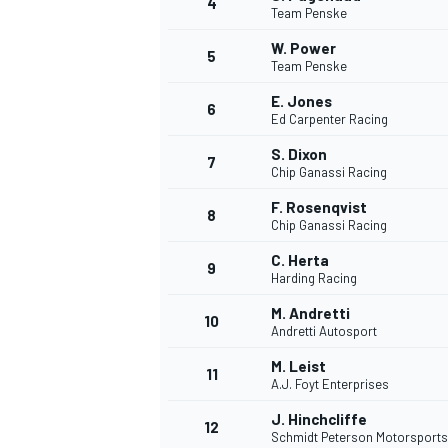
4
Team Penske
W. Power
5
Team Penske
E. Jones
6
Ed Carpenter Racing
S. Dixon
7
Chip Ganassi Racing
F. Rosenqvist
8
Chip Ganassi Racing
C. Herta
9
Harding Racing
M. Andretti
10
Andretti Autosport
M. Leist
11
A.J. Foyt Enterprises
J. Hinchcliffe
MONOPOSTO
12
Schmidt Peterson Motorsports