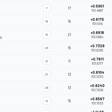
+0.5901
17
7
1'01.4867
+0.6175
15
18
1'01.5141
+0.6918
21
15
ng
1'01.5884
+0.7329
15
23
1'01.6295
+0.7811
11
21
1'01.6777
+0.8104
13
27
1'01.7070
+0.8240
13
26
1'01.7206
+0.8567
15
14
1'01.7533