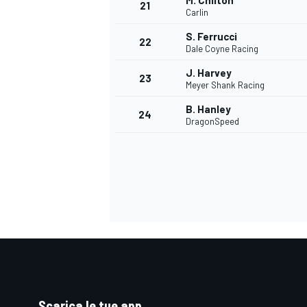
M. Chilton
21
Carlin
S. Ferrucci
22
Dale Coyne Racing
J. Harvey
23
Meyer Shank Racing
B. Hanley
24
DragonSpeed
ENDURANCE/GT
Scarica le tue app