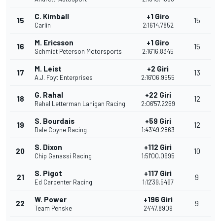
C. Kimball
+1 Giro
15
15
Carlin
2:16'14.7852
M. Ericsson
+1 Giro
16
15
Schmidt Peterson Motorsports
2:16'16.8345
M. Leist
+2 Giri
17
13
A.J. Foyt Enterprises
2:16'06.9555
G. Rahal
+22 Giri
18
12
Rahal Letterman Lanigan Racing
2:06'57.2269
S. Bourdais
+59 Giri
19
12
Dale Coyne Racing
1:43'49.2863
S. Dixon
+112 Giri
20
10
Chip Ganassi Racing
1:51'00.0995
S. Pigot
+117 Giri
21
9
Ed Carpenter Racing
1:12'39.5467
W. Power
+196 Giri
22
9
Team Penske
24'47.8909