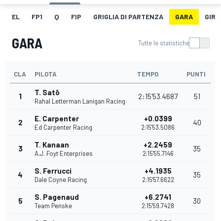
EL
FP1
Q
FIP
GRIGLIA DI PARTENZA
GARA
GIRO
GARA
Tutte le statistiche
CLA
PILOTA
TEMPO
PUNTI
T. Satō
1
2:15'53.4687
51
Rahal Letterman Lanigan Racing
E. Carpenter
+0.0399
2
40
Ed Carpenter Racing
2:15'53.5086
T. Kanaan
+2.2459
3
35
A.J. Foyt Enterprises
2:15'55.7146
S. Ferrucci
+4.1935
4
35
Dale Coyne Racing
2:15'57.6622
S. Pagenaud
+6.2741
5
30
Team Penske
2:15'59.7428