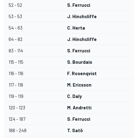
52 - 52
S. Ferrucci
53 - 53
J. Hinchcliffe
54 - 63
C. Herta
64 - 82
J. Hinchcliffe
83 - 114
S. Ferrucci
115 - 115
S. Bourdais
116 - 116
F. Rosenqvist
117 - 118
M. Ericsson
119 - 119
C. Daly
120 - 123
M. Andretti
124 - 187
S. Ferrucci
188 - 248
T. Satō