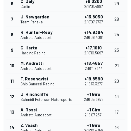
C. Daly
+8.0200
6
29
Carlin
2:16'01.4887
J. Newgarden
+13.8050
7
28
Team Penske
2:16'07.2737
R. Hunter-Reay
+14.9394
8
24
Andretti Autosport
2:16'08.4081
C. Herta
+17.1010
9
23
Harding Racing
2:16'10.5697
M. Andretti
+18.4657
10
21
Andretti Autosport
2:16'11.9344
F. Rosenqvist
+19.8590
11
20
Chip Ganassi Racing
2:16'13.3277
J. Hinchcliffe
+1 Giro
12
19
Schmidt Peterson Motorsports
2:16'05.3976
A. Rossi
+1 Giro
13
17
Andretti Autosport
2:16'07.2371
Z. Veach
+1 Giro
14
16
Andretti Autosport
2:16'10.4358