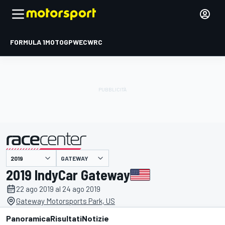
FORMULA 1
MOTOGP
WEC
WRC
GATEWAY
presentato da
2019 IndyCar Gateway
22 ago 2019 al 24 ago 2019
Gateway Motorsports Park, US
Panoramica
Risultati
Notizie