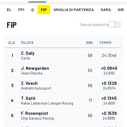
EL
FP1
Q
FIP
GRIGLIA DI PARTENZA
GARA
GIRO
FiP
Tutte le statistiche
CLA
PILOTA
GIRI
TEMPO
C. Daly
1
68
24.7346
Carlin
J. Newgarden
+0.0845
2
55
Team Penske
24.8191
Z. Veach
+0.1228
3
68
Andretti Autosport
24.8574
T. Satō
+0.1345
4
71
Rahal Letterman Lanigan Racing
24.8691
F. Rosenqvist
+0.1539
5
66
Chip Ganassi Racing
24.8885