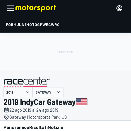
FORMULA 1
MOTOGP
WEC
WRC
GATEWAY
presentato da
2019 IndyCar Gateway
22 ago 2019 al 24 ago 2019
Gateway Motorsports Park, US
Panoramica
Risultati
Notizie