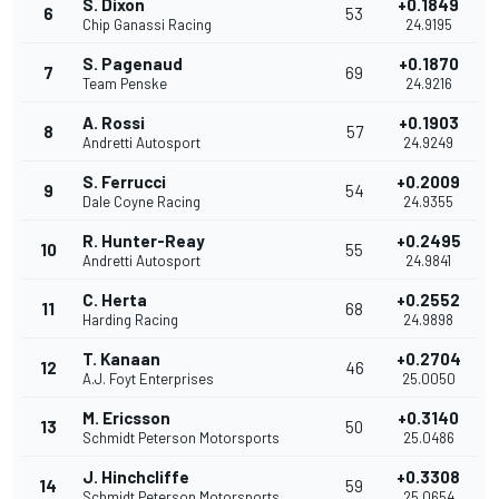
S. Dixon
+0.1849
6
53
Chip Ganassi Racing
24.9195
S. Pagenaud
+0.1870
7
69
Team Penske
24.9216
A. Rossi
+0.1903
8
57
Andretti Autosport
24.9249
S. Ferrucci
+0.2009
9
54
Dale Coyne Racing
24.9355
R. Hunter-Reay
+0.2495
10
55
Andretti Autosport
24.9841
C. Herta
+0.2552
11
68
Harding Racing
24.9898
T. Kanaan
+0.2704
12
46
A.J. Foyt Enterprises
25.0050
M. Ericsson
+0.3140
13
50
Schmidt Peterson Motorsports
25.0486
J. Hinchcliffe
+0.3308
14
59
Schmidt Peterson Motorsports
25.0654