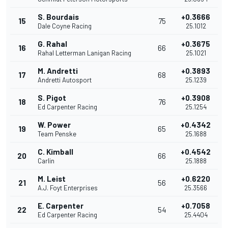
S. Bourdais
+0.3666
15
75
Dale Coyne Racing
25.1012
G. Rahal
+0.3675
16
66
Rahal Letterman Lanigan Racing
25.1021
M. Andretti
+0.3893
17
68
Andretti Autosport
25.1239
S. Pigot
+0.3908
18
76
Ed Carpenter Racing
25.1254
W. Power
+0.4342
19
65
Team Penske
25.1688
C. Kimball
+0.4542
20
66
Carlin
25.1888
M. Leist
+0.6220
21
56
A.J. Foyt Enterprises
25.3566
E. Carpenter
+0.7058
22
54
Ed Carpenter Racing
25.4404