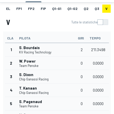
EL
FP1
FP2
FIP
Q1-G1
Q1-G2
Q2
Q3
V
V
Tutte le statistiche
CLA
PILOTA
GIRI
TEMPO
S. Bourdais
1
2
2'11.3498
KV Racing Technology
W. Power
2
0
0.0000
Team Penske
S. Dixon
3
0
0.0000
Chip Ganassi Racing
T. Kanaan
4
0
0.0000
Chip Ganassi Racing
S. Pagenaud
5
0
0.0000
Team Penske