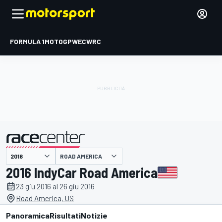
FORMULA 1
MOTOGP
WEC
WRC
ROAD AMERICA
presentato da
2016 IndyCar Road America
23 giu 2016 al 26 giu 2016
Road America, US
Panoramica
Risultati
Notizie