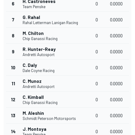
H. Castroneves
6
0
0.0000
Team Penske
G. Rahal
7
0
0.0000
Rahal Letterman Lanigan Racing
M. Chilton
8
0
0.0000
Chip Ganassi Racing
R. Hunter-Reay
9
0
0.0000
Andretti Autosport
C. Daly
10
0
0.0000
Dale Coyne Racing
C. Munoz
11
0
0.0000
Andretti Autosport
C. Kimball
12
0
0.0000
Chip Ganassi Racing
M. Aleshin
13
0
0.0000
Schmidt Peterson Motorsports
J. Montoya
14
0
0.0000
Team Penske