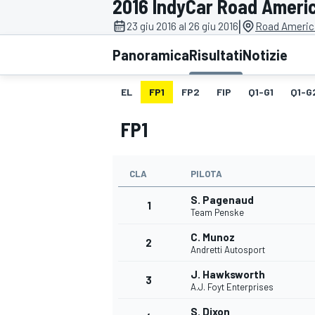
2016 IndyCar Road Ameri
MOTOGP
WEC
|
23 giu 2016 al 26 giu 2016
Road Americ
Panoramica
Risultati
Notizie
EL
FP1
FP2
FIP
Q1-G1
Q1-G
FP1
CLA
PILOTA
WRC
S. Pagenaud
1
Team Penske
C. Munoz
2
Andretti Autosport
J. Hawksworth
3
A.J. Foyt Enterprises
S. Dixon