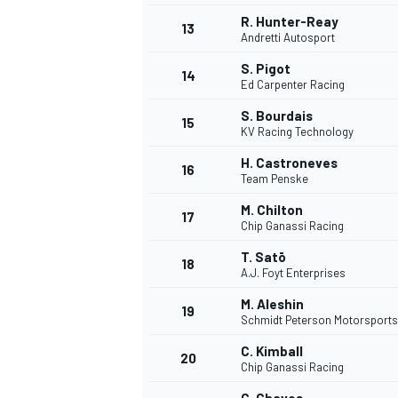
R. Hunter-Reay
13
Andretti Autosport
S. Pigot
14
Ed Carpenter Racing
S. Bourdais
15
KV Racing Technology
H. Castroneves
16
Team Penske
M. Chilton
17
Chip Ganassi Racing
T. Satō
18
A.J. Foyt Enterprises
M. Aleshin
19
Schmidt Peterson Motorsports
C. Kimball
20
Chip Ganassi Racing