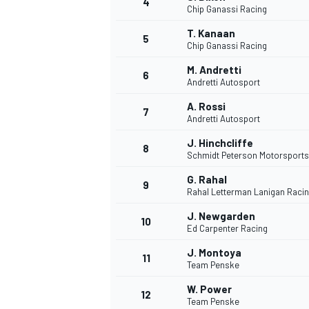
4
Chip Ganassi Racing
T. Kanaan
5
Chip Ganassi Racing
M. Andretti
6
Andretti Autosport
A. Rossi
7
Andretti Autosport
J. Hinchcliffe
8
Schmidt Peterson Motorsports
G. Rahal
9
Rahal Letterman Lanigan Raci
J. Newgarden
10
Ed Carpenter Racing
J. Montoya
11
Team Penske
W. Power
MONOPOSTO
12
Team Penske