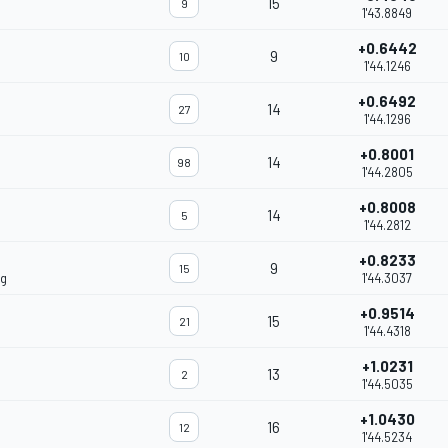
15
9
1'43.8849
+0.6442
9
10
1'44.1246
+0.6492
14
27
1'44.1296
+0.8001
14
98
1'44.2805
+0.8008
14
5
1'44.2812
+0.8233
9
15
ng
1'44.3037
+0.9514
15
21
1'44.4318
+1.0231
13
2
1'44.5035
+1.0430
16
12
1'44.5234