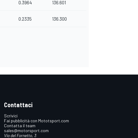
0.3964
136.601
0.2335
136.300
Contattaci
Scrivici
Fai pubblicità con Mototsport.com
Contatta il team
sales@motorsport.com
Via del Fornetto, 3