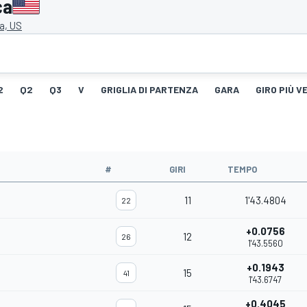
ca
a, US
2
Q2
Q3
V
GRIGLIA DI PARTENZA
GARA
GIRO PIÙ V
#
GIRI
TEMPO
11
1'43.4804
22
+0.0756
12
26
1'43.5560
+0.1943
15
41
1'43.6747
+0.4045