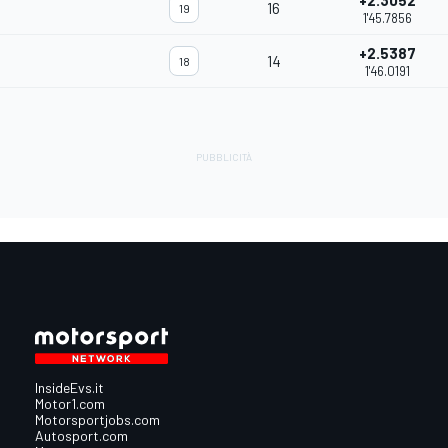
+2.3052
16
19
1'45.7856
+2.5387
14
18
1'46.0191
InsideEvs.it
Motor1.com
Motorsportjobs.com
Autosport.com