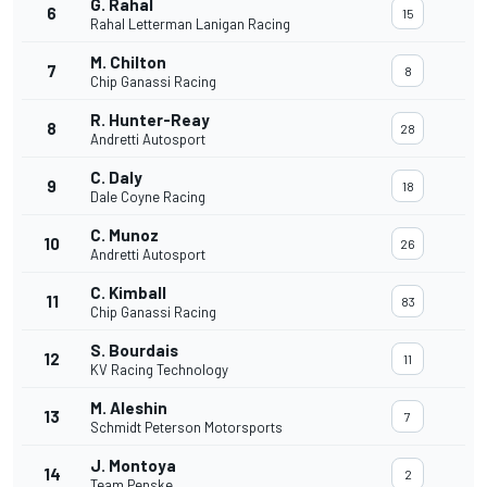
G. Rahal
6
15
Rahal Letterman Lanigan Racing
M. Chilton
7
8
Chip Ganassi Racing
R. Hunter-Reay
8
28
Andretti Autosport
C. Daly
9
18
Dale Coyne Racing
C. Munoz
10
26
Andretti Autosport
C. Kimball
11
83
Chip Ganassi Racing
S. Bourdais
12
11
KV Racing Technology
M. Aleshin
13
7
Schmidt Peterson Motorsports
J. Montoya
14
2
Team Penske