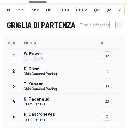
EL
FP1
FP2
FIP
Q1-G1
Q1-G2
Q2
Q3
V
GRIGLIA DI PARTENZA
Tutte le statistiche
CLA
PILOTA
#
W. Power
1
12
Team Penske
S. Dixon
2
9
Chip Ganassi Racing
T. Kanaan
3
10
Chip Ganassi Racing
S. Pagenaud
4
22
Team Penske
H. Castroneves
5
3
Team Penske