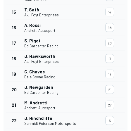
T. Satō
15
14
A.J. Foyt Enterprises
A. Rossi
16
98
Andretti Autosport
S. Pigot
17
20
Ed Carpenter Racing
J. Hawksworth
18
41
A.J. Foyt Enterprises
G. Chaves
19
19
Dale Coyne Racing
J. Newgarden
20
21
Ed Carpenter Racing
M. Andretti
21
27
Andretti Autosport
J. Hinchcliffe
22
5
Schmidt Peterson Motorsports