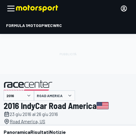
FORMULA 1
MOTOGP
WEC
WRC
ROAD AMERICA
presentato da
2016 IndyCar Road America
23 giu 2016 al 26 giu 2016
Road America, US
Panoramica
Risultati
Notizie