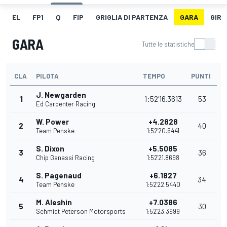
EL
FP1
Q
FIP
GRIGLIA DI PARTENZA
GARA
GIRO
GARA
Tutte le statistiche
CLA
PILOTA
TEMPO
PUNTI
J. Newgarden
1
1:52'16.3613
53
Ed Carpenter Racing
W. Power
+4.2828
2
40
Team Penske
1:52'20.6441
S. Dixon
+5.5085
3
36
Chip Ganassi Racing
1:52'21.8698
S. Pagenaud
+6.1827
4
34
Team Penske
1:52'22.5440
M. Aleshin
+7.0386
5
30
Schmidt Peterson Motorsports
1:52'23.3999