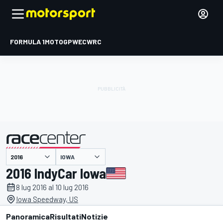
FORMULA 1
MOTOGP
WEC
WRC
IOWA
presentato da
2016 IndyCar Iowa
8 lug 2016 al 10 lug 2016
Iowa Speedway, US
Panoramica
Risultati
Notizie