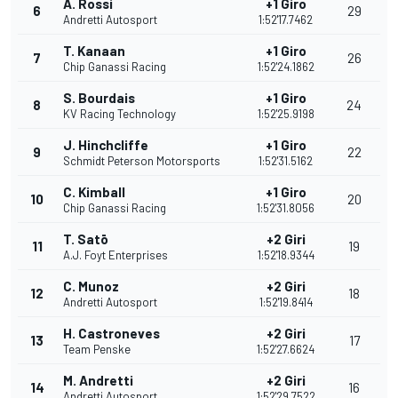
A. Rossi
+1 Giro
6
29
Andretti Autosport
1:52'17.7462
T. Kanaan
+1 Giro
7
26
Chip Ganassi Racing
1:52'24.1862
S. Bourdais
+1 Giro
8
24
KV Racing Technology
1:52'25.9198
J. Hinchcliffe
+1 Giro
9
22
Schmidt Peterson Motorsports
1:52'31.5162
C. Kimball
+1 Giro
10
20
Chip Ganassi Racing
1:52'31.8056
T. Satō
+2 Giri
11
19
A.J. Foyt Enterprises
1:52'18.9344
C. Munoz
+2 Giri
12
18
Andretti Autosport
1:52'19.8414
H. Castroneves
+2 Giri
13
17
Team Penske
1:52'27.6624
M. Andretti
+2 Giri
14
16
Andretti Autosport
1:52'29.7522