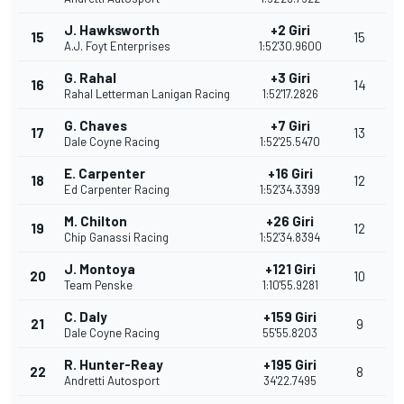
J. Hawksworth
+2 Giri
15
15
A.J. Foyt Enterprises
1:52'30.9600
G. Rahal
+3 Giri
16
14
Rahal Letterman Lanigan Racing
1:52'17.2826
G. Chaves
+7 Giri
17
13
Dale Coyne Racing
1:52'25.5470
E. Carpenter
+16 Giri
18
12
Ed Carpenter Racing
1:52'34.3399
M. Chilton
+26 Giri
19
12
Chip Ganassi Racing
1:52'34.8394
J. Montoya
+121 Giri
20
10
Team Penske
1:10'55.9281
C. Daly
+159 Giri
21
9
Dale Coyne Racing
55'55.8203
R. Hunter-Reay
+195 Giri
22
8
Andretti Autosport
34'22.7495