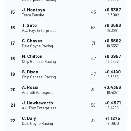
J. Montoya
+0.3387
15
43
Team Penske
18.3082
T. Satō
+0.3586
16
58
A.J. Foyt Enterprises
18.3281
G. Chaves
+0.3662
17
71
Dale Coyne Racing
18.3357
M. Chilton
+0.3957
18
47
Chip Ganassi Racing
18.3652
S. Dixon
+0.4140
19
47
Chip Ganassi Racing
18.3835
A. Rossi
+0.4356
20
39
Andretti Autosport
18.4051
J. Hawksworth
+0.4571
21
58
A.J. Foyt Enterprises
18.4266
C. Daly
+1.1275
22
32
Dale Coyne Racing
19.0970