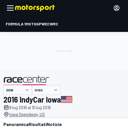
FORMULA 1
MOTOGP
WEC
WRC
IOWA
presentato da
2016 IndyCar Iowa
8 lug 2016 al 10 lug 2016
Iowa Speedway, US
Panoramica
Risultati
Notizie