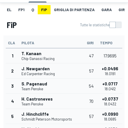
EL
FP1
Q
FIP
GRIGLIA DI PARTENZA
GARA
GIRO
FiP
Tutte le statistiche
CLA
PILOTA
GIRI
TEMPO
T. Kanaan
1
47
17.9695
Chip Ganassi Racing
J. Newgarden
+0.0496
2
57
Ed Carpenter Racing
18.0191
S. Pagenaud
+0.0717
3
54
Team Penske
18.0412
H. Castroneves
+0.0737
4
70
Team Penske
18.0432
J. Hinchcliffe
+0.0990
5
57
Schmidt Peterson Motorsports
18.0685