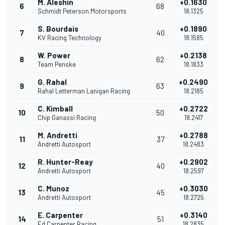
M. Aleshin
+0.1630
6
68
Schmidt Peterson Motorsports
18.1325
S. Bourdais
+0.1890
7
40
KV Racing Technology
18.1585
W. Power
+0.2138
8
62
Team Penske
18.1833
G. Rahal
+0.2490
9
63
Rahal Letterman Lanigan Racing
18.2185
C. Kimball
+0.2722
10
50
Chip Ganassi Racing
18.2417
M. Andretti
+0.2788
11
37
Andretti Autosport
18.2483
R. Hunter-Reay
+0.2902
12
40
Andretti Autosport
18.2597
C. Munoz
+0.3030
13
45
Andretti Autosport
18.2725
E. Carpenter
+0.3140
14
51
Ed Carpenter Racing
18.2835