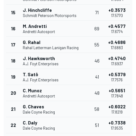
J. Hinchcliffe
+0.3573
15
71
Schmidt Peterson Motorsports
17.5770
M. Andretti
+0.4577
16
69
Andretti Autosport
17.6774
G. Rahal
+0.4686
17
55
Rahal Letterman Lanigan Racing
17.6883
J. Hawksworth
+0.4740
18
46
A.J. Foyt Enterprises
17.6937
T. Satō
+0.5379
19
41
A.J. Foyt Enterprises
17.7576
C. Munoz
+0.5651
20
48
Andretti Autosport
17.7848
G. Chaves
+0.6022
21
58
Dale Coyne Racing
17.8219
C. Daly
+0.7338
22
51
Dale Coyne Racing
17.9535