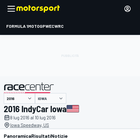
FORMULA 1
MOTOGP
WEC
WRC
IOWA
presentato da
2016 IndyCar Iowa
8 lug 2016 al 10 lug 2016
Iowa Speedway, US
Panoramica
Risultati
Notizie