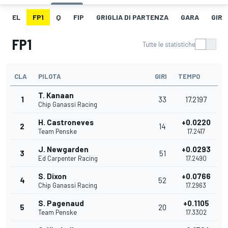
EL
FP1
Q
FIP
GRIGLIA DI PARTENZA
GARA
GIRO
FP1
Tutte le statistiche
CLA
PILOTA
GIRI
TEMPO
T. Kanaan
1
33
17.2197
Chip Ganassi Racing
H. Castroneves
+0.0220
2
14
Team Penske
17.2417
J. Newgarden
+0.0293
3
51
Ed Carpenter Racing
17.2490
S. Dixon
+0.0766
4
52
Chip Ganassi Racing
17.2963
S. Pagenaud
+0.1105
5
20
Team Penske
17.3302