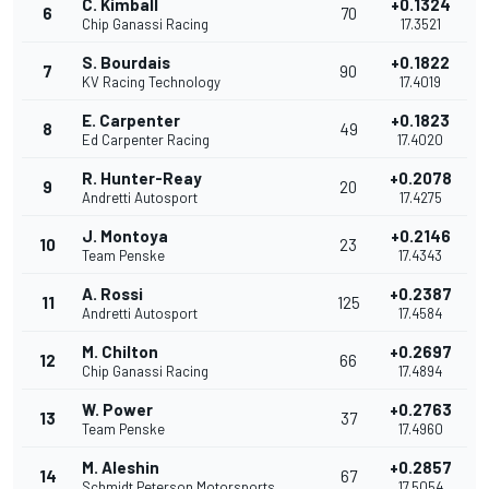
C. Kimball
+0.1324
6
70
Chip Ganassi Racing
17.3521
S. Bourdais
+0.1822
7
90
KV Racing Technology
17.4019
E. Carpenter
+0.1823
8
49
Ed Carpenter Racing
17.4020
R. Hunter-Reay
+0.2078
9
20
Andretti Autosport
17.4275
J. Montoya
+0.2146
10
23
Team Penske
17.4343
A. Rossi
+0.2387
11
125
Andretti Autosport
17.4584
M. Chilton
+0.2697
12
66
Chip Ganassi Racing
17.4894
W. Power
+0.2763
13
37
Team Penske
17.4960
M. Aleshin
+0.2857
14
67
Schmidt Peterson Motorsports
17.5054