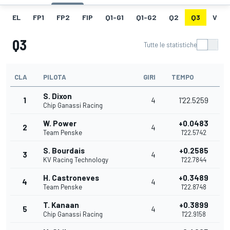
EL
FP1
FP2
FIP
Q1-G1
Q1-G2
Q2
Q3
V
Q3
Tutte le statistiche
CLA
PILOTA
GIRI
TEMPO
S. Dixon
1
4
1'22.5259
Chip Ganassi Racing
W. Power
+0.0483
2
4
Team Penske
1'22.5742
S. Bourdais
+0.2585
3
4
KV Racing Technology
1'22.7844
H. Castroneves
+0.3489
4
4
Team Penske
1'22.8748
T. Kanaan
+0.3899
5
4
Chip Ganassi Racing
1'22.9158