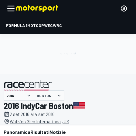
FORMULA 1
MOTOGP
WEC
WRC
BOSTON
presentato da
2016 IndyCar Boston
2 set 2016 al 4 set 2016
Watkins Glen International, US
Panoramica
Risultati
Notizie