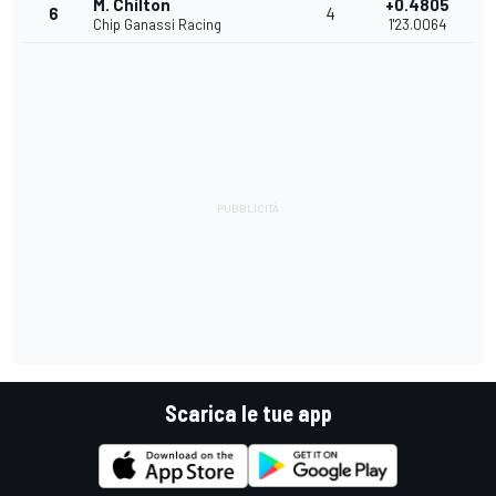
M. Chilton
+0.4805
6
4
Chip Ganassi Racing
1'23.0064
Scarica le tue app