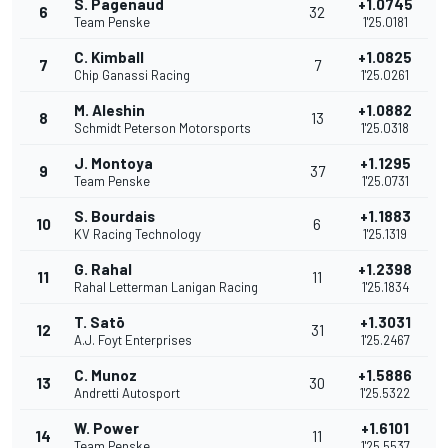
S. Pagenaud
+1.0745
6
32
Team Penske
1'25.0181
C. Kimball
+1.0825
7
7
Chip Ganassi Racing
1'25.0261
M. Aleshin
+1.0882
8
13
Schmidt Peterson Motorsports
1'25.0318
J. Montoya
+1.1295
9
37
Team Penske
1'25.0731
S. Bourdais
+1.1883
10
6
KV Racing Technology
1'25.1319
G. Rahal
+1.2398
11
11
Rahal Letterman Lanigan Racing
1'25.1834
T. Satō
+1.3031
12
31
A.J. Foyt Enterprises
1'25.2467
C. Munoz
+1.5886
13
30
Andretti Autosport
1'25.5322
W. Power
+1.6101
14
11
Team Penske
1'25.5537