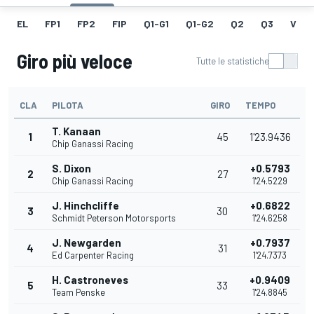
EL
FP1
FP2
FIP
Q1-G1
Q1-G2
Q2
Q3
V
Giro più veloce
Tutte le statistiche
CLA
PILOTA
GIRO
TEMPO
T. Kanaan
1
45
1'23.9436
Chip Ganassi Racing
S. Dixon
+0.5793
2
27
Chip Ganassi Racing
1'24.5229
J. Hinchcliffe
+0.6822
3
30
Schmidt Peterson Motorsports
1'24.6258
J. Newgarden
+0.7937
4
31
Ed Carpenter Racing
1'24.7373
H. Castroneves
+0.9409
5
33
Team Penske
1'24.8845