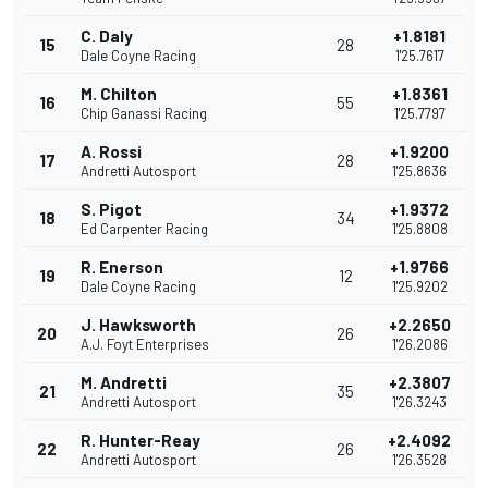
C. Daly
+1.8181
15
28
Dale Coyne Racing
1'25.7617
M. Chilton
+1.8361
16
55
Chip Ganassi Racing
1'25.7797
A. Rossi
+1.9200
17
28
Andretti Autosport
1'25.8636
S. Pigot
+1.9372
18
34
Ed Carpenter Racing
1'25.8808
R. Enerson
+1.9766
19
12
Dale Coyne Racing
1'25.9202
J. Hawksworth
+2.2650
20
26
A.J. Foyt Enterprises
1'26.2086
M. Andretti
+2.3807
21
35
Andretti Autosport
1'26.3243
R. Hunter-Reay
+2.4092
22
26
Andretti Autosport
1'26.3528