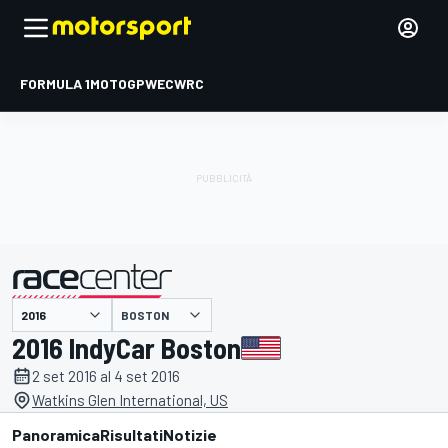
FORMULA 1
MOTOGP
WEC
WRC
BOSTON
presentato da
2016 IndyCar Boston
2 set 2016 al 4 set 2016
Watkins Glen International, US
Panoramica
Risultati
Notizie