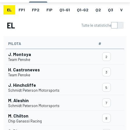
EL
FP1
FP2
FIP
Q1-G1
Q1-G2
Q2
Q3
V
EL
Tutte le statistiche
PILOTA
#
J. Montoya
2
Team Penske
H. Castroneves
3
Team Penske
J. Hinchcliffe
5
Schmidt Peterson Motorsports
M. Aleshin
7
Schmidt Peterson Motorsports
M. Chilton
8
Chip Ganassi Racing