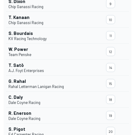
S. Dixon
9
Chip Ganassi Racing
T. Kanaan
10
Chip Ganassi Racing
S. Bourdais
11
KV Racing Technology
W. Power
12
Team Penske
T. Satō
14
A.J. Foyt Enterprises
G. Rahal
15
Rahal Letterman Lanigan Racing
C. Daly
18
Dale Coyne Racing
R. Enerson
19
Dale Coyne Racing
S. Pigot
20
Ed Carpenter Racing