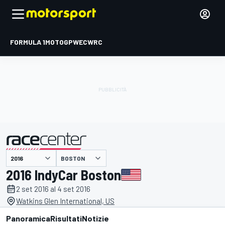
FORMULA 1
MOTOGP
WEC
WRC
BOSTON
presentato da
2016 IndyCar Boston
2 set 2016 al 4 set 2016
Watkins Glen International, US
Panoramica
Risultati
Notizie