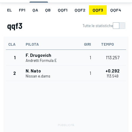
EL
FP1
QA
QB
QQF1
QQF2
QQF3
QQF4
Q
qqf3
Tutte le statistiche
CLA
PILOTA
GIRI
TEMPO
F. Drugovich
1
1
1'13.257
Andretti Formula E
N. Nato
+0.292
2
1
Nissan e.dams
1'13.549