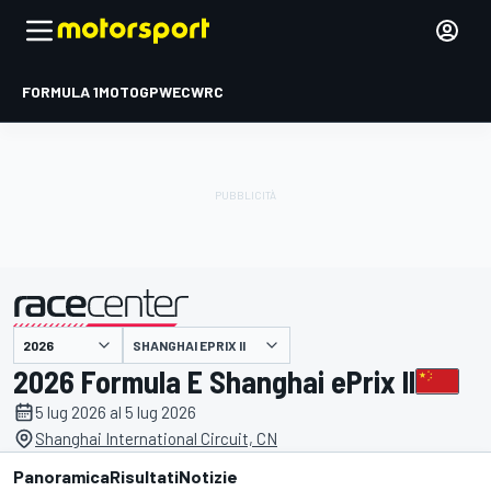
FORMULA 1
MOTOGP
WEC
WRC
SHANGHAI EPRIX II
presentato da
2026 Formula E Shanghai ePrix II
5 lug 2026 al 5 lug 2026
Shanghai International Circuit, CN
Panoramica
Risultati
Notizie