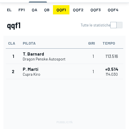
EL
FP1
QA
QB
QQF1
QQF2
QQF3
QQF4
Q
qqf1
Tutte le statistiche
CLA
PILOTA
GIRI
TEMPO
T. Barnard
1
1
1'13.516
Dragon Penske Autosport
P. Martí
+0.514
2
1
Cupra Kiro
1'14.030