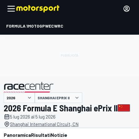
FORMULA 1
MOTOGP
WEC
WRC
SHANGHAI EPRIX II
presentato da
2026 Formula E Shanghai ePrix II
5 lug 2026 al 5 lug 2026
Shanghai International Circuit, CN
Panoramica
Risultati
Notizie