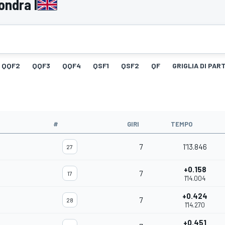
ondra I
QQF2
QQF3
QQF4
QSF1
QSF2
QF
GRIGLIA DI PAR
#
GIRI
TEMPO
7
1'13.846
27
+0.158
7
17
1'14.004
+0.424
7
28
1'14.270
+0.451