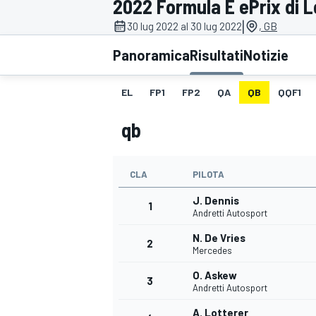
2022 Formula E ePrix di L
MOTOGP
WEC
|
30 lug 2022 al 30 lug 2022
, GB
Panoramica
Risultati
Notizie
EL
FP1
FP2
QA
QB
QQF1
qb
CLA
PILOTA
WRC
J. Dennis
1
Andretti Autosport
N. De Vries
2
Mercedes
O. Askew
3
Andretti Autosport
A. Lotterer