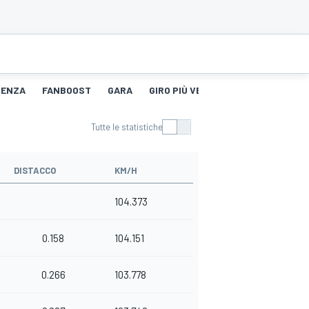
TENZA
FANBOOST
GARA
GIRO PIÙ VELOCE
Tutte le statistiche
DISTACCO
KM/H
104.373
0.158
104.151
0.266
103.778