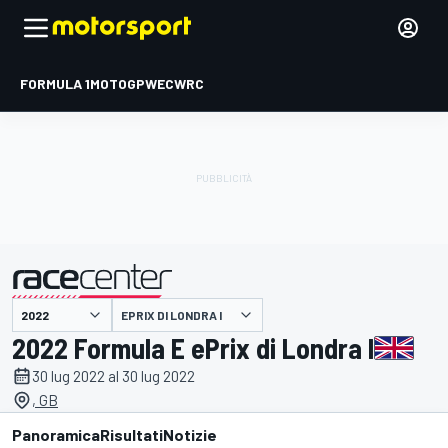
FORMULA 1
MOTOGP
WEC
WRC
EPRIX DI LONDRA I
presentato da
2022 Formula E ePrix di Londra I
30 lug 2022 al 30 lug 2022
, GB
Panoramica
Risultati
Notizie