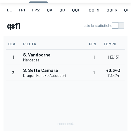
EL
FP1
FP2
QA
QB
QQF1
QQF2
QQF3
QQ
qsf1
Tutte le statistiche
CLA
PILOTA
GIRI
TEMPO
S. Vandoorne
1
1
1'13.131
Mercedes
S. Sette Camara
+0.343
2
1
Dragon Penske Autosport
1'13.474