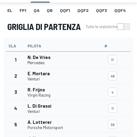
EL
FP1
QA
QB
QQF1
QQF2
QQF3
QQF4
Q
GRIGLIA DI PARTENZA
Tutte le statistiche
CLA
PILOTA
#
N. De Vries
1
17
Mercedes
E. Mortara
2
48
Venturi
R. Frijns
3
4
Virgin Racing
L. Di Grassi
4
11
Venturi
A. Lotterer
5
36
Porsche Motorsport