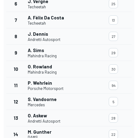
J. Vergne
6
25
Techeetah
A. Félix Da Costa
7
13
Techeetah
J. Dennis
8
27
Andretti Autosport
A. Sims
9
29
Mahindra Racing
O. Rowland
10
30
Mahindra Racing
P. Wehrlein
11
94
Porsche Motorsport
S. Vandoorne
12
5
Mercedes
O. Askew
13
28
Andretti Autosport
M. Gunther
14
22
DAMS