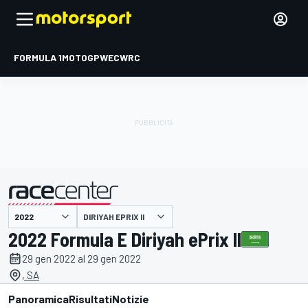
FORMULA 1
MOTOGP
WEC
WRC
DIRIYAH EPRIX II
presentato da
2022 Formula E Diriyah ePrix II
29 gen 2022 al 29 gen 2022
, SA
Panoramica
Risultati
Notizie