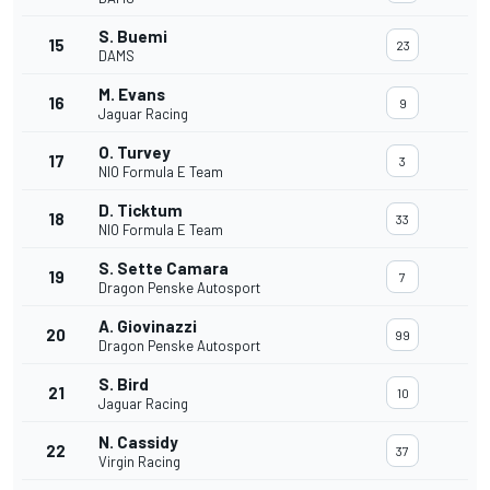
S. Buemi
15
23
DAMS
M. Evans
16
9
Jaguar Racing
O. Turvey
17
3
NIO Formula E Team
D. Ticktum
18
33
NIO Formula E Team
S. Sette Camara
19
7
Dragon Penske Autosport
A. Giovinazzi
20
99
Dragon Penske Autosport
S. Bird
21
10
Jaguar Racing
N. Cassidy
22
37
Virgin Racing