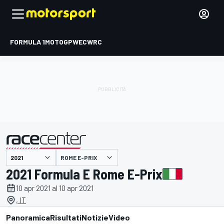
FORMULA 1
MOTOGP
WEC
WRC
ROME E-PRIX
presentato da
2021 Formula E Rome E-Prix
10 apr 2021 al 10 apr 2021
, IT
Panoramica
Risultati
Notizie
Video