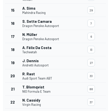
A. Sims
15
29
Mahindra Racing
S. Sette Camara
16
7
Dragon Penske Autosport
N. Müller
17
6
Dragon Penske Autosport
A. Félix Da Costa
18
13
Techeetah
J. Dennis
19
27
Andretti Autosport
R. Rast
20
33
Audi Sport Team ABT
T. Blomqvist
21
88
NIO Formula E Team
N. Cassidy
22
37
Virgin Racing