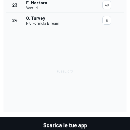
E. Mortara
23
48
Venturi
O. Turvey
24
8
NIO Formula E Team
Scarica le tue app