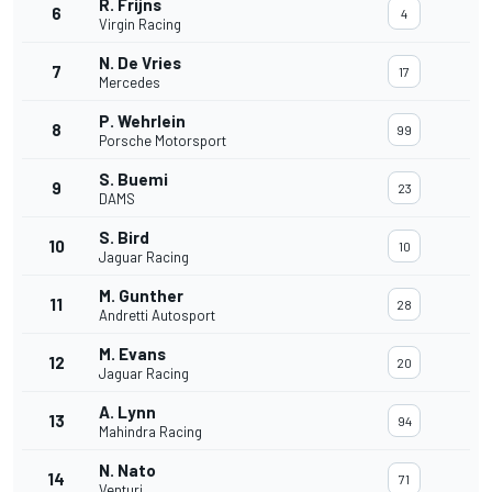
R. Frijns
6
4
Virgin Racing
N. De Vries
7
17
Mercedes
P. Wehrlein
8
99
Porsche Motorsport
S. Buemi
9
23
DAMS
S. Bird
10
10
Jaguar Racing
M. Gunther
11
28
Andretti Autosport
M. Evans
12
20
Jaguar Racing
A. Lynn
13
94
Mahindra Racing
N. Nato
14
71
Venturi