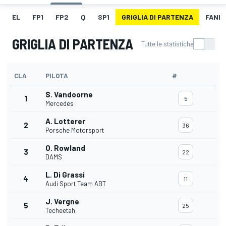
EL
FP1
FP2
Q
SP1
GRIGLIA DI PARTENZA
FANB
GRIGLIA DI PARTENZA
Tutte le statistiche
CLA
PILOTA
#
S. Vandoorne
1
5
Mercedes
A. Lotterer
2
36
Porsche Motorsport
O. Rowland
3
22
DAMS
L. Di Grassi
4
11
Audi Sport Team ABT
J. Vergne
5
25
Techeetah